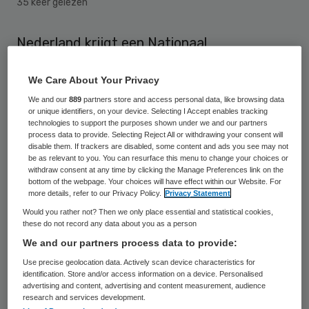
35 keer gelezen
Nederland krijgt een Nationaal
Kwaliteitsinstituut Gezondheidszorg. Het
We Care About Your Privacy
demissionaire kabinet heeft vrijdag
We and our
889
partners store and access personal data, like browsing data
ingestemd met de plannen van demissionair
or unique identifiers, on your device. Selecting I Accept enables tracking
minister Ab Klink van VWS voor het instituut
technologies to support the purposes shown under we and our partners
process data to provide. Selecting Reject All or withdrawing your consent will
dat de kwaliteit van de zorg moet
disable them. If trackers are disabled, some content and ads you see may not
be as relevant to you. You can resurface this menu to change your choices or
vergroten en tegelijk moet voorkomen dat
withdraw consent at any time by clicking the Manage Preferences link on the
bottom of the webpage. Your choices will have effect within our Website. For
onnodig kosten worden gemaakt.
more details, refer to our Privacy Policy.
Privacy Statement
Would you rather not? Then we only place essential and statistical cookies,
these do not record any data about you as a person
Transparantie
We and our partners process data to provide:
Use precise geolocation data. Actively scan device characteristics for
De nieuwe organisatie moet de ontwikkeling
identification. Store and/or access information on a device. Personalised
van richtlijnen bevorderen en gaat
advertising and content, advertising and content measurement, audience
research and services development.
resultaten over de zorg openbaar maken,