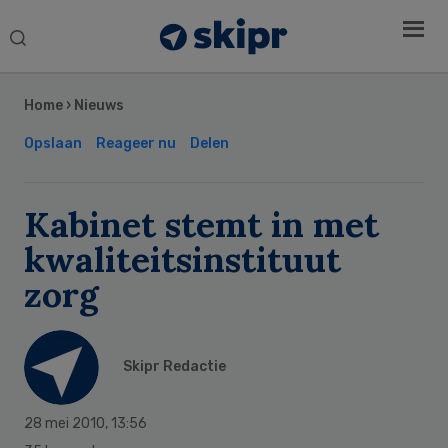
Search
this
Secondary
website
Sidebar
Home
›
Nieuws
Opslaan
Reageer nu
Delen
Kabinet stemt in met
kwaliteitsinstituut
zorg
Skipr Redactie
28 mei 2010
,
13:56