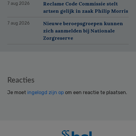
Reclame Code Commissie stelt
7 aug 2026
artsen gelijk in zaak Philip Morris
Nieuwe beroepsgroepen kunnen
7 aug 2026
zich aanmelden bij Nationale
Zorgreserve
Reader
Reacties
Interactions
Je moet
ingelogd zijn op
om een reactie te plaatsen.