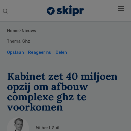
Search
this
Secondary
website
Sidebar
Home
›
Nieuws
Thema:
Ghz
Opslaan
Reageer nu
Delen
Kabinet zet 40 miljoen
opzij om afbouw
complexe ghz te
voorkomen
Wilbert Zuil