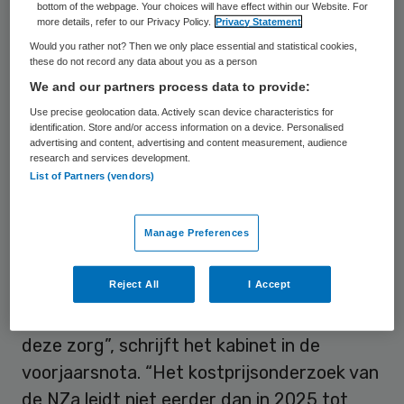
bottom of the webpage. Your choices will have effect within our Website. For
more details, refer to our Privacy Policy.
Privacy Statement
Would you rather not? Then we only place essential and statistical cookies,
these do not record any data about you as a person
We and our partners process data to provide:
Use precise geolocation data. Actively scan device characteristics for
identification. Store and/or access information on a device. Personalised
advertising and content, advertising and content measurement, audience
research and services development.
List of Partners (vendors)
Foto: jd-photodesign / stock.adobe.com
“De compensatie voor geleverde VG7-zorg
Manage Preferences
in de gehandicaptenzorg leidt ertoe dat in
Reject All
I Accept
toenemende mate aanbieders
terughoudend zijn met het leveren van
deze zorg”, schrijft het kabinet in de
voorjaarsnota. “Het kostprijsonderzoek van
de NZa leidt niet eerder dan in 2025 tot