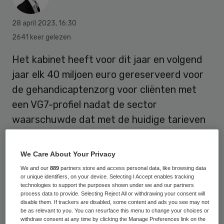
28 april 2023
,
16:30
2641 keer gelezen
Het kabinet heeft voor dit jaar en volgend
jaar elk 40 miljoen euro gereserveerd voor
de gehandicaptenzorg voor cliënten met
een VG7-profiel nadat de sector
waarschuwde dat met de huidige tarieven
de zorg voor deze groep niet vol te houden
is. Branchevereniging VGN had eerder
We Care About Your Privacy
gevraagd
om een bedrag van 80 miljoen.
We and our
889
partners store and access personal data, like browsing data
or unique identifiers, on your device. Selecting I Accept enables tracking
technologies to support the purposes shown under we and our partners
process data to provide. Selecting Reject All or withdrawing your consent will
disable them. If trackers are disabled, some content and ads you see may not
be as relevant to you. You can resurface this menu to change your choices or
withdraw consent at any time by clicking the Manage Preferences link on the