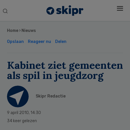
Search
this
Secondary
website
Sidebar
Home
›
Nieuws
Opslaan
Reageer nu
Delen
Kabinet ziet gemeenten
als spil in jeugdzorg
Skipr Redactie
9 april 2010
,
14:30
34 keer gelezen