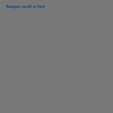
Reageer op dit artikel
Primary
Sidebar