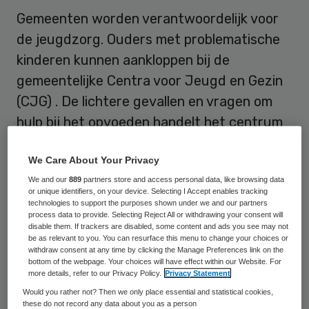
Gemeenten worden verantwoordelijk voor
de jeugdzorg. Ouders met problematische
kinderen kunnen aankloppen bij de
gemeentelijke Centra voor Jeugd en Gezin
(CJG) . De lichtere gevallen en vragen om
hulp bij het opvoeden handelt het centrum
zelf af. Voor zwaardere gevallen schakelt
We Care About Your Privacy
het CJG de jeugdzorg of geestelijke
We and our
889
partners store and access personal data, like browsing data
gezondheidszorg in.
or unique identifiers, on your device. Selecting I Accept enables tracking
technologies to support the purposes shown under we and our partners
process data to provide. Selecting Reject All or withdrawing your consent will
Kritiek op huidige jeugdzorg
disable them. If trackers are disabled, some content and ads you see may not
be as relevant to you. You can resurface this menu to change your choices or
withdraw consent at any time by clicking the Manage Preferences link on the
Dat staat in de visie van het kabinet op de
bottom of the webpage. Your choices will have effect within our Website. For
more details, refer to our Privacy Policy.
Privacy Statement
toekomst van de jeugdzorg die vrijdag
Would you rather not? Then we only place essential and statistical cookies,
bekend werd. Nu zijn de provincies
these do not record any data about you as a person