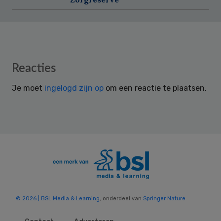
Reader
Reacties
Interactions
Je moet
ingelogd zijn op
om een reactie te plaatsen.
© 2026 | BSL Media & Learning
, onderdeel van
Springer Nature