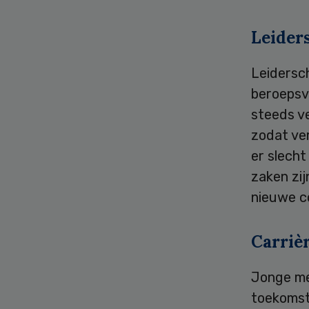
Leider
Leidersc
beroepsv
steeds v
zodat ve
er slech
zaken zij
nieuwe co
Carriè
Jonge me
toekomst