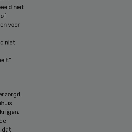
eeld niet
 of
ten voor
o niet
elt.”
erzorgd,
nhuis
krijgen.
 de
, dat