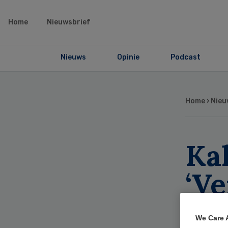
Home
Nieuwsbrief
Nieuws
Opinie
Podcast
Home
›
Nieu
Ka
‘V
wor
We Care 