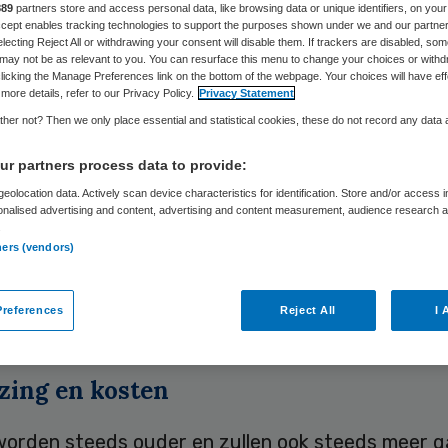
g’
889
partners store and access personal data, like browsing data or unique identifiers, on your
Accept enables tracking technologies to support the purposes shown under we and our partne
electing Reject All or withdrawing your consent will disable them. If trackers are disabled, so
may not be as relevant to you. You can resurface this menu to change your choices or withd
licking the Manage Preferences link on the bottom of the webpage. Your choices will have eff
more details, refer to our Privacy Policy.
Privacy Statement
Skipr Redactie
12 mei 2010
,
07:54
41 keer gelezen
her not? Then we only place essential and statistical cookies, these do not record any data
r partners process data to provide:
eolocation data. Actively scan device characteristics for identification. Store and/or access 
eegkundige zal steeds belangrijker worden binnen
onalised advertising and content, advertising and content measurement, audience research 
.
idszorg. Dat voorspelt voorzitter Marian Kaljouw
ners (vendors)
ereniging van verpleegkundigen en Verzorgende
ooravond van de Dag van de Verpleging die woen
references
Reject All
I 
houden.
jzing en kosten
orden steeds ouder en zullen ook steeds meer 