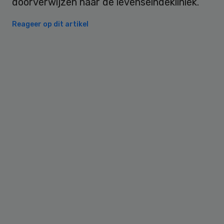
doorverwijzen naar de levenseindekliniek.
Reageer op dit artikel
Primary
Sidebar