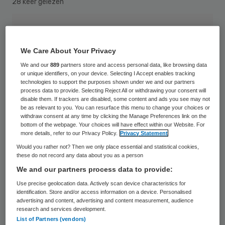
28 keer gelezen
We Care About Your Privacy
We and our
889
partners store and access personal data, like browsing data
or unique identifiers, on your device. Selecting I Accept enables tracking
technologies to support the purposes shown under we and our partners
process data to provide. Selecting Reject All or withdrawing your consent will
disable them. If trackers are disabled, some content and ads you see may not
be as relevant to you. You can resurface this menu to change your choices or
withdraw consent at any time by clicking the Manage Preferences link on the
bottom of the webpage. Your choices will have effect within our Website. For
more details, refer to our Privacy Policy.
Privacy Statement
Would you rather not? Then we only place essential and statistical cookies,
these do not record any data about you as a person
We and our partners process data to provide:
Speciale levenseindeklinieken zijn
Use precise geolocation data. Actively scan device characteristics for
identification. Store and/or access information on a device. Personalised
onwenselijk. Zorgvuldige besluitvorming
advertising and content, advertising and content measurement, audience
research and services development.
over de dood vraagt om een open blik, niet
List of Partners (vendors)