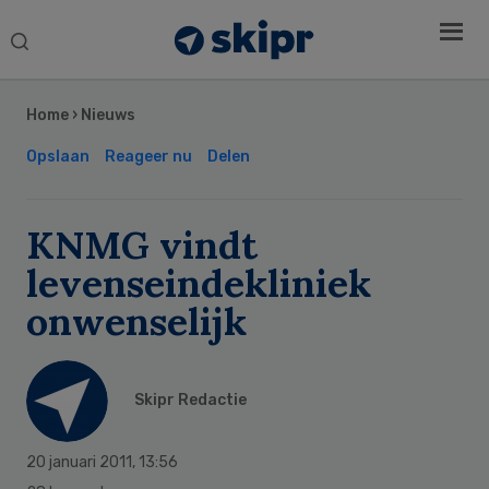
Search
this
Secondary
website
Sidebar
Home
›
Nieuws
Opslaan
Reageer nu
Delen
KNMG vindt
levenseindekliniek
onwenselijk
Skipr Redactie
20 januari 2011
,
13:56