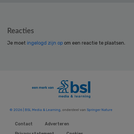
Reader
Reacties
Interactions
Je moet
ingelogd zijn op
om een reactie te plaatsen.
© 2026 | BSL Media & Learning
, onderdeel van
Springer Nature
Contact
Adverteren
Privacy statement
Cookies