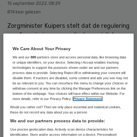
15 september 2022
,
08:29
814 keer gelezen
Zorgminister Kuipers stelt dat de regulering
van financiering van medisch specialisten
door bedrijven goed is geregeld, maar de
We Care About Your Privacy
naleving moet beter. Nu uit onderzoek blijkt
We and our
889
partners store and access personal data, like browsing data
dat tientallen cardiologen miljoenen euro’s
or unique identifiers, on your device. Selecting I Accept enables tracking
technologies to support the purposes shown under we and our partners
van medische bedrijven kregen, buiten
process data to provide. Selecting Reject All or withdrawing your consent will
disable them. If trackers are disabled, some content and ads you see may not
medeweten van ziekenhuisbesturen om,
be as relevant to you. You can resurface this menu to change your choices or
gaat de minister in gesprek met de
withdraw consent at any time by clicking the Manage Preferences link on the
bottom of the webpage. Your choices will have effect within our Website. For
Vereniging voor Cardiologie en de IGJ over
more details, refer to our Privacy Policy.
Privacy Statement
hoe dit heeft kunnen gebeuren.
Would you rather not? Then we only place essential and statistical cookies,
these do not record any data about you as a person
We and our partners process data to provide:
“Betalingen van een bedrijf aan een
Use precise geolocation data. Actively scan device characteristics for
identification. Store and/or access information on a device. Personalised