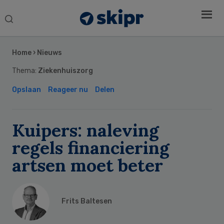
Search
this
Secondary
website
Sidebar
Home
›
Nieuws
Thema:
Ziekenhuiszorg
Opslaan
Reageer nu
Delen
Kuipers: naleving
regels financiering
artsen moet beter
Frits Baltesen