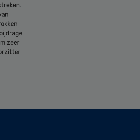
streken.
 van
trokken
bijdrage
em zeer
orzitter