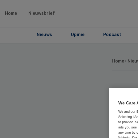
Home
Nieuwsbrief
Nieuws
Opinie
Podcast
Home
›
Nieu
La
nie
We Care 
We and our
Selecting I 
to provide. S
ads you see 
any time by c
Website. For 