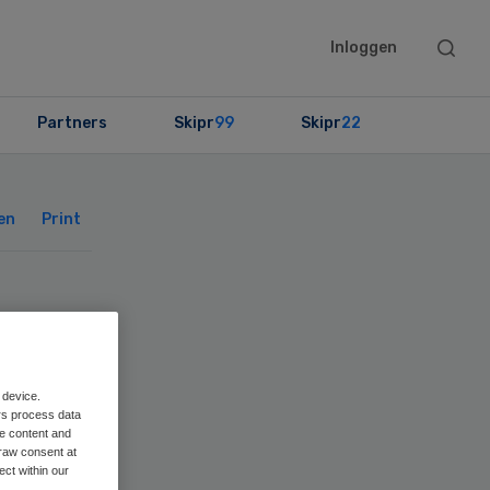
Searc
Inloggen
this
websit
Partners
Skipr
99
Skipr
22
Primary
Sidebar
en
Print
vt
 device.
rs process data
me content and
raw consent at
ect within our