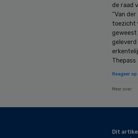
de raad v
“Van der 
toezicht 
geweest 
geleverd 
erkenteli
Thepass
Reageer op d
Meer over:
Secondary
Sidebar
Dit artike