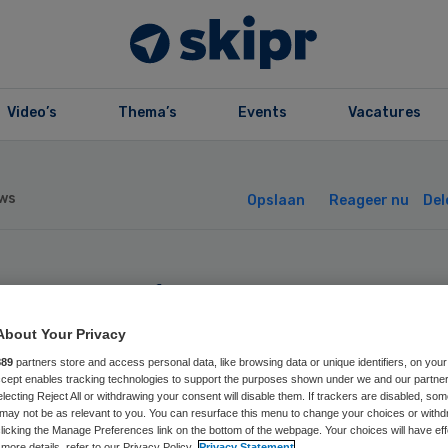
Video’s
Thema’s
Events
Vacatures
ws
Opslaan
Reageer nu
Del
urens benoemt
uwe voorzitter r
About Your Privacy
889
partners store and access personal data, like browsing data or unique identifiers, on your
Accept enables tracking technologies to support the purposes shown under we and our partne
electing Reject All or withdrawing your consent will disable them. If trackers are disabled, so
may not be as relevant to you. You can resurface this menu to change your choices or withd
licking the Manage Preferences link on the bottom of the webpage. Your choices will have eff
more details, refer to our Privacy Policy.
Privacy Statement