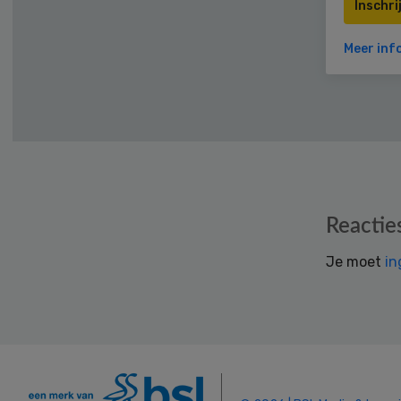
Inschri
Meer inf
Reader
Reactie
Interactions
Je moet
in