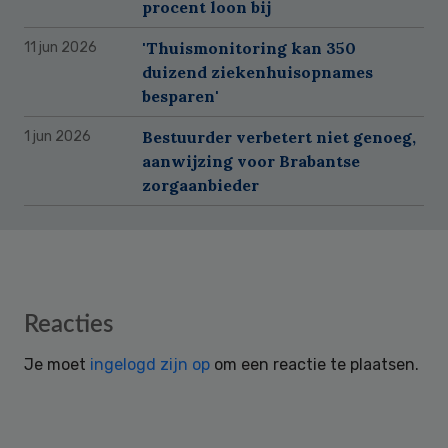
procent loon bij
'Thuismonitoring kan 350
11 jun 2026
duizend ziekenhuisopnames
besparen'
Bestuurder verbetert niet genoeg,
1 jun 2026
aanwijzing voor Brabantse
zorgaanbieder
Reader
Reacties
Interactions
Je moet
ingelogd zijn op
om een reactie te plaatsen.