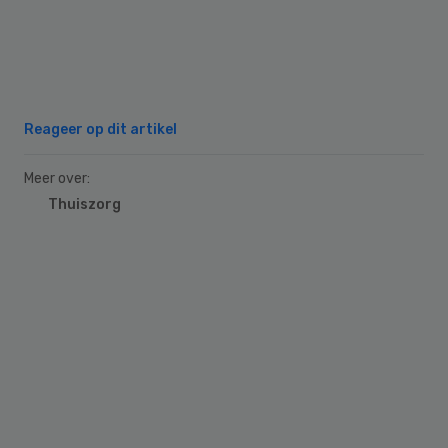
Reageer op dit artikel
Meer over:
Thuiszorg
Primary
Sidebar