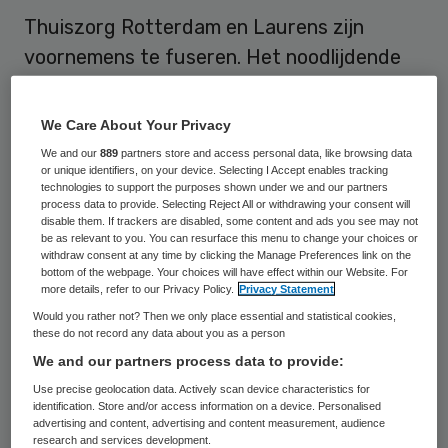
Thuiszorg Rotterdam en Laurens zijn
voornemens te fuseren. Het noodlijdende
Thuiszorg Rotterdam komt per 1 juli onder
de bestuurlijke verantwoordelijkheid van
We Care About Your Privacy
Laurens te vallen. Voor Thuiszorg
We and our
889
partners store and access personal data, like browsing data
or unique identifiers, on your device. Selecting I Accept enables tracking
Rotterdam is het de derde fusiepoging in
technologies to support the purposes shown under we and our partners
korte tijd.
process data to provide. Selecting Reject All or withdrawing your consent will
disable them. If trackers are disabled, some content and ads you see may not
be as relevant to you. You can resurface this menu to change your choices or
De twee organisaties voeren naar eigen
withdraw consent at any time by clicking the Manage Preferences link on the
bottom of the webpage. Your choices will have effect within our Website. For
zeggen sinds enkele weken gesprekken.
more details, refer to our Privacy Policy.
Privacy Statement
Volgens de fusiepartners worden ze
Would you rather not? Then we only place essential and statistical cookies,
these do not record any data about you as a person
gedreven door “een zelfde visie op zorg”.
We and our partners process data to provide:
“Zorg wordt meer en meer een gedeelde
Use precise geolocation data. Actively scan device characteristics for
verantwoordelijkheid van mensen zelf,
identification. Store and/or access information on a device. Personalised
advertising and content, advertising and content measurement, audience
vrijwilligers en mantelzorgers en
research and services development.