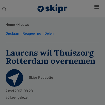
Search
this
Secondary
website
Sidebar
Home
›
Nieuws
Opslaan
Reageer nu
Delen
Laurens wil Thuiszorg
Rotterdam overnemen
Skipr Redactie
7 mei 2013
,
08:28
70 keer gelezen