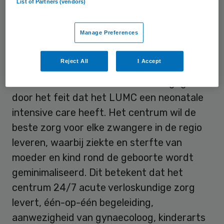
List of Partners (vendors)
Minimaliseren
Manage Preferences
Het
Acuut Verloskundig Centrum (AVC)
Reject All
I Accept
wordt gebouwd binnen de muren van het
LUMC. Deze locatiekeuze wordt ingegeven
door het feit dat het LUMC een neonatale
intensive care heeft. Het centrum wil de
beste zorg voor elke zwangere in de regio
leveren, waarbij ziekte en sterfte van
moeder en kind rond de geboorte wordt
geminimaliseerd. Dit betekent dat het
centrum 24/7 acute verloskundige zorg
levert, één-op-één begeleiding,
aanwezigheid van gynaecoloog, kinderarts