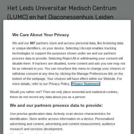
Het Leids Universitair Medisch Centrum
(LUMC) en het Diaconessenhuis Leiden
gaan een gezamenlijk Acuut Verloskundig
Centrum (AVC) opzetten. De ziekenhuizen
We Care About Your Privacy
reageren daarmee op de aangescherpte
We and our
887
partners store and access personal data, like browsing data
or unique identifiers, on your device. Selecting I Accept enables tracking
kwaliteitseisen rond de verloskunde zorg.
technologies to support the purposes shown under we and our partners
process data to provide. Selecting Reject All or withdrawing your consent will
disable them. If trackers are disabled, some content and ads you see may not
Om de kwaliteit van de verloskundige zorg
be as relevant to you. You can resurface this menu to change your choices or
withdraw consent at any time by clicking the Manage Preferences link on the
te verbeteren en met name de relatief hoge
bottom of the webpage. Your choices will have effect within our Website. For
more details, refer to our Privacy Policy.
Privacy Statement
babysterfte terug te dringen, maken de
Would you rather not? Then we only place essential and statistical cookies,
verloskundige beroepsverenigingen NVOG
these do not record any data about you as a person
en KNOV zich sterk voor een integrale
We and our partners process data to provide:
aanpak van verloskundige zorg. Het Leidse
Use precise geolocation data. Actively scan device characteristics for
identification. Store and/or access information on a device. Personalised
initiatief is een rechtstreeks uitvloeisel van
advertising and content, advertising and content measurement, audience
research and services development.
dit beleid.