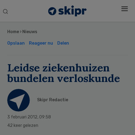
Search
this
Secondary
website
Sidebar
Home
›
Nieuws
Opslaan
Reageer nu
Delen
Leidse ziekenhuizen
bundelen verloskunde
Skipr Redactie
3 februari 2012
,
09:58
42 keer gelezen