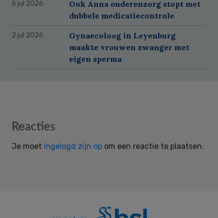
Ook Anna ouderenzorg stopt met
6 jul 2026
dubbele medicatiecontrole
Gynaecoloog in Leyenburg
2 jul 2026
maakte vrouwen zwanger met
eigen sperma
Reader
Reacties
Interactions
Je moet
ingelogd zijn op
om een reactie te plaatsen.