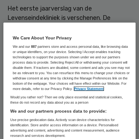
Het eerste jaarverslag van de
Levenseindekliniek is verschenen. De
Haagse kliniek heeft 2013 afgesloten met
een positief resultaat van bijna 300.000
We Care About Your Privacy
euro.
We and our
887
partners store and access personal data, like browsing data
or unique identifiers, on your device. Selecting I Accept enables tracking
technologies to support the purposes shown under we and our partners
Dat resultaat is boven alle verwachtingen.
process data to provide. Selecting Reject All or withdrawing your consent will
disable them. If trackers are disabled, some content and ads you see may not
In de begroting was nog rekening gehouden
be as relevant to you. You can resurface this menu to change your choices or
met een verlies van bijna 125.000 euro, zo is
withdraw consent at any time by clicking the Manage Preferences link on the
bottom of the webpage. Your choices will have effect within our Website. For
te lezen in het
Jaarverslag 2013
.
more details, refer to our Privacy Policy.
Privacy Statement
Would you rather not? Then we only place essential and statistical cookies,
these do not record any data about you as a person
Verzekeraars
We and our partners process data to provide:
Use precise geolocation data. Actively scan device characteristics for
In oktober vorig jaar leek het voortbestaan
identification. Store and/or access information on a device. Personalised
advertising and content, advertising and content measurement, audience
van de kliniek nog in gevaar, omdat niet alle
research and services development.