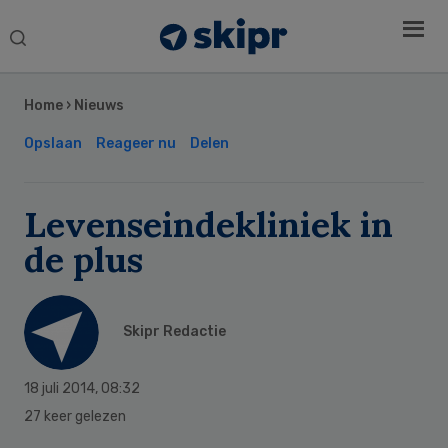
Search
this
Secondary
website
Sidebar
Home
›
Nieuws
Opslaan
Reageer nu
Delen
Levenseindekliniek in
de plus
Skipr Redactie
18 juli 2014
,
08:32
27 keer gelezen