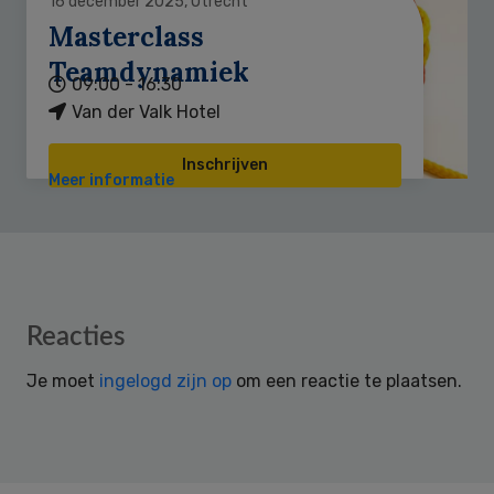
16 december 2025, Utrecht
Masterclass
Teamdynamiek
09:00 - 16:30
Van der Valk Hotel
Inschrijven
Meer informatie
Reader
Reacties
Interactions
Je moet
ingelogd zijn op
om een reactie te plaatsen.