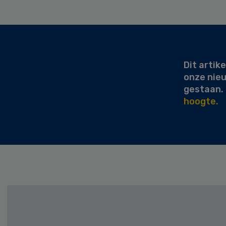
Secondary
Sidebar
Dit artike
onze nie
gestaan.
hoogte.