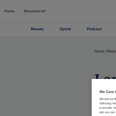
Home
Nieuwsbrief
Nieuws
Opinie
Podcast
Home
›
Nieu
Lo
mo
We Care 
We and our
VU
Selecting I 
to provide. S
ads you see 