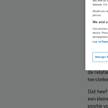
any time by c
Website. For 
Would you rat
person
We and ou
Use precise g
device. Pers
Het is no
development
List of Part
het VUmc
met de r
de twee 
Manage P
opdracht
de relat
herstelle
Dat heef
een klei
positie 