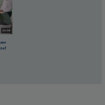
32:08
zame
stof