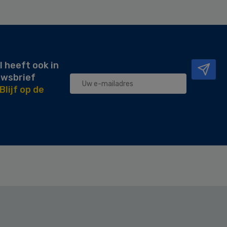
l heeft ook in
uwsbrief
Blijf op de