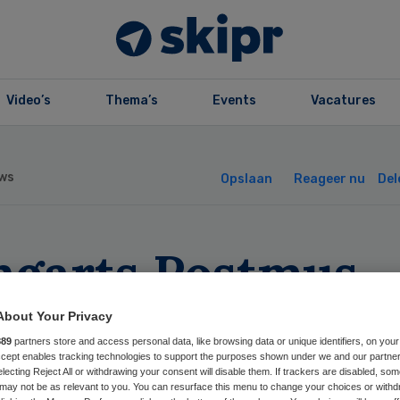
Video’s
Thema’s
Events
Vacatures
ws
Opslaan
Reageer nu
Del
ngarts Postmus
et plan maken v
About Your Privacy
889
partners store and access personal data, like browsing data or unique identifiers, on your
mc
Accept enables tracking technologies to support the purposes shown under we and our partne
electing Reject All or withdrawing your consent will disable them. If trackers are disabled, so
may not be as relevant to you. You can resurface this menu to change your choices or withd