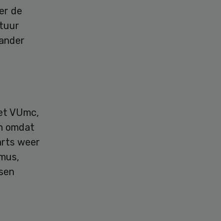
er de
stuur
 ander
het VUmc,
n omdat
arts weer
tmus,
ssen