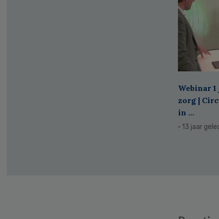
Webinar 1 
zorg | Cir
in ...
· 13 jaar gel