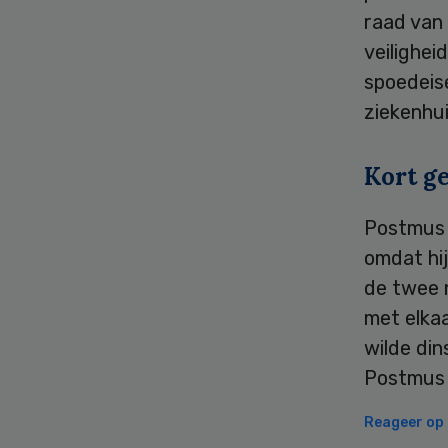
raad van 
veilighei
spoedeis
ziekenhui
Kort g
Postmus 
omdat hi
de twee 
met elka
wilde din
Postmus 
Reageer op d