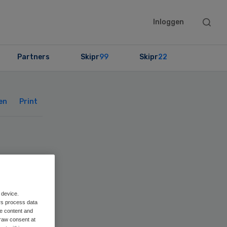
Searc
Inloggen
this
websit
Partners
Skipr
99
Skipr
22
Primary
Sidebar
en
Print
an
 device.
rs process data
me content and
raw consent at