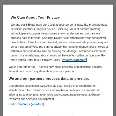
Het LUMC heeft per 18 oktober een extra
mobiele unit ingezet voor het maken van
We Care About Your Privacy
MRI-scans. In de bus vinden de komende 4
We and our
889
partners store and access personal data, like browsing data
maanden de MRI-onderzoeken plaats.
or unique identifiers, on your device. Selecting I Accept enables tracking
technologies to support the purposes shown under we and our partners
process data to provide. Selecting Reject All or withdrawing your consent will
Dat meldt het Leids Universitair Medisch
disable them. If trackers are disabled, some content and ads you see may not
be as relevant to you. You can resurface this menu to change your choices or
Centrum (LUMC)
op haar website
.
withdraw consent at any time by clicking the Manage Preferences link on the
bottom of the webpage. Your choices will have effect within our Website. For
more details, refer to our Privacy Policy.
Privacy Statement
Toenemende vraag
Would you rather not? Then we only place essential and statistical cookies,
these do not record any data about you as a person
We and our partners process data to provide:
Het is een tijdelijke oplossing om te voldoen
Use precise geolocation data. Actively scan device characteristics for
aan de toenemende vraag naar MRI’s.
identification. Store and/or access information on a device. Personalised
advertising and content, advertising and content measurement, audience
Volgend jaar komt er een extra MRI-
research and services development.
scanner in het LUMC te staan om aan de
List of Partners (vendors)
blijvende toenemende vraag te kunnen