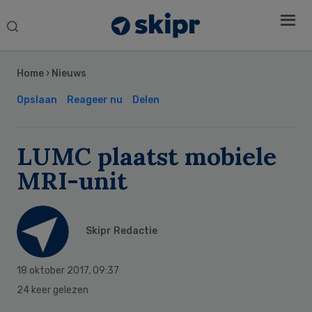
Search
this
Secondary
website
Sidebar
Home
›
Nieuws
Opslaan
Reageer nu
Delen
LUMC plaatst mobiele
MRI-unit
Skipr Redactie
18 oktober 2017
,
09:37
24 keer gelezen