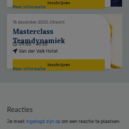
Inschrijven
Meer informatie
16 december 2025, Utrecht
Masterclass
Teamdynamiek
09:00 - 16:30
Van der Valk Hotel
Inschrijven
Meer informatie
Reader
Reacties
Interactions
Je moet
ingelogd zijn op
om een reactie te plaatsen.