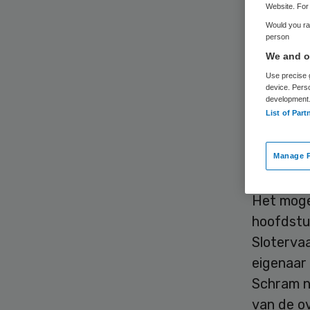
Website. For 
Would you rat
person
We and ou
Use precise g
device. Pers
development
De erfge
List of Part
Slotervaa
ziekenhu
Manage P
voortbest
Het moge
hoofdstuk
Slotervaa
eigenaar
Schram n
van de o