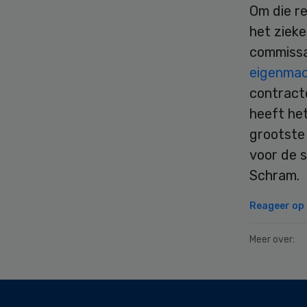
Om die r
het ziek
commissa
eigenmac
contract
heeft he
grootste 
voor de 
Schram
Reageer op d
Meer over:
Secondary
Sidebar