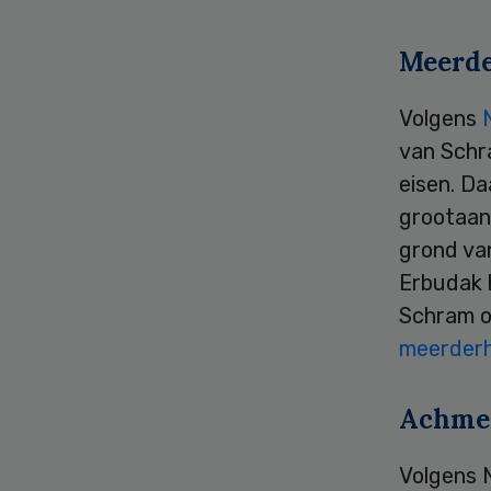
Meerde
Volgens
van Schra
eisen. D
grootaan
grond va
Erbudak 
Schram o
meerderh
Achme
Volgens 