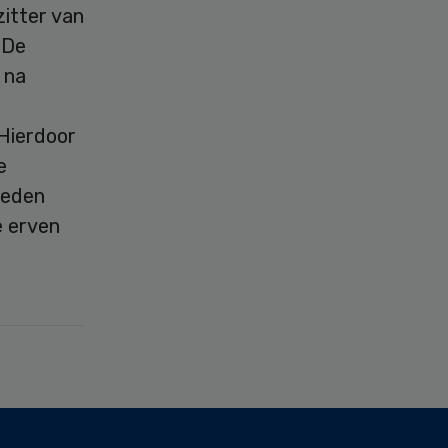
itter van
. De
 na
Hierdoor
e
reden
e erven