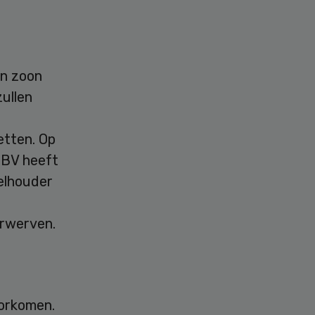
en zoon
zullen
etten. Op
 BV heeft
elhouder
erwerven.
oorkomen.