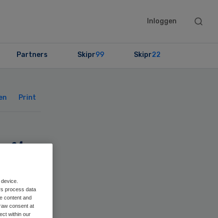
Searc
Inloggen
this
websit
Partners
Skipr
99
Skipr
22
Primary
Sidebar
en
Print
gt
 device.
rs process data
me content and
raw consent at
ect within our