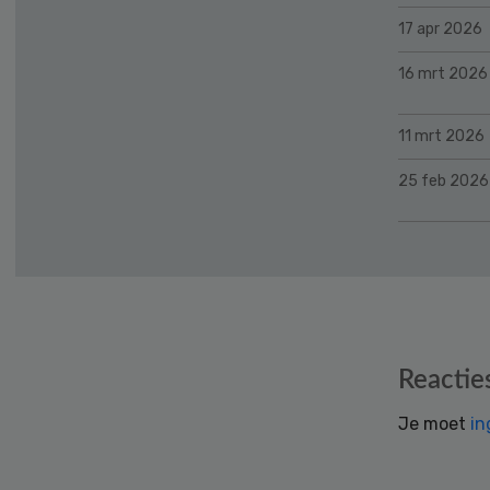
17 apr 2026
16 mrt 2026
11 mrt 2026
25 feb 2026
Reader
Reactie
Interactions
Je moet
in