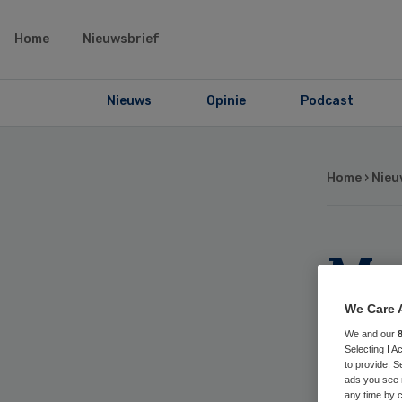
Home
Nieuwsbrief
Nieuws
Opinie
Podcast
Home
›
Nieu
Mac
vo
We Care 
We and our
Slo
Selecting I 
to provide. S
ads you see 
any time by c