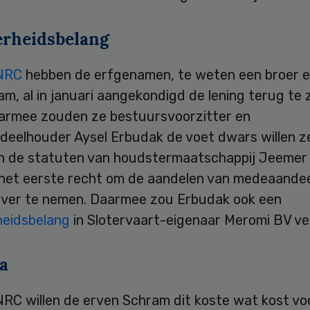
rheidsbelang
NRC
hebben de erfgenamen, te weten een broer 
m, al in januari aangekondigd de lening terug te 
aarmee zouden ze bestuursvoorzitter en
deelhouder Aysel Erbudak de voet dwars willen z
n de statuten van houdstermaatschappij Jeemer
het eerste recht om de aandelen van medeaande
ver te nemen. Daarmee zou Erbudak ook een
eidsbelang
in Slotervaart-eigenaar Meromi BV v
a
NRC willen de erven Schram dit koste wat kost v