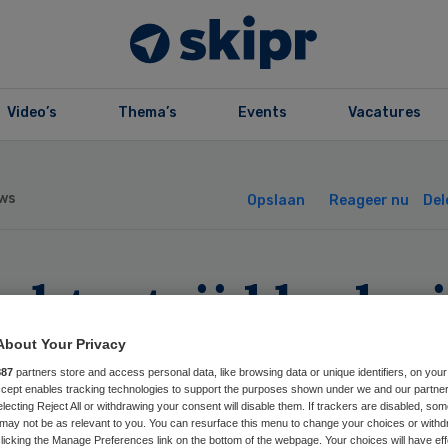
Video’s
Thema’s
Events
Vacatures
ws
Opslaan
Reageer nu
Del
htsstrijd bedrei
ortbestaan
About Your Privacy
887
partners store and access personal data, like browsing data or unique identifiers, on your
tervaart
Accept enables tracking technologies to support the purposes shown under we and our partne
electing Reject All or withdrawing your consent will disable them. If trackers are disabled, so
may not be as relevant to you. You can resurface this menu to change your choices or withd
licking the Manage Preferences link on the bottom of the webpage. Your choices will have eff