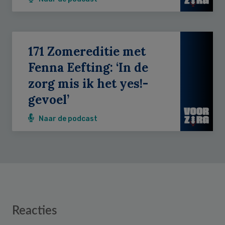
171 Zomereditie met
Fenna Eefting: ‘In de
zorg mis ik het yes!-
gevoel’
Naar de podcast
Reader
Reacties
Interactions