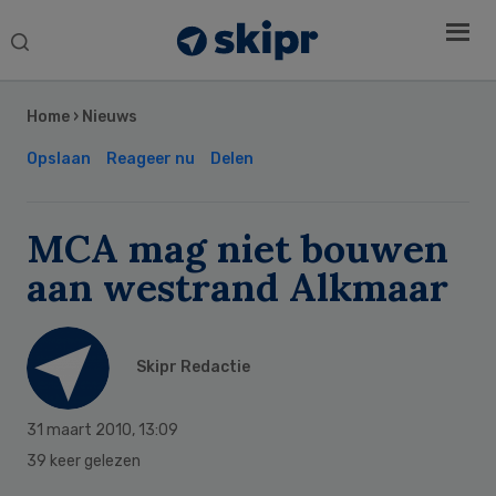
Search
this
Secondary
website
Sidebar
Home
›
Nieuws
Opslaan
Reageer nu
Delen
MCA mag niet bouwen
aan westrand Alkmaar
Skipr Redactie
31 maart 2010
,
13:09
39 keer gelezen