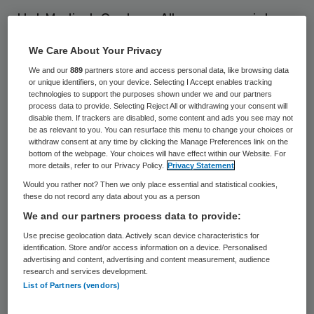
Het Medisch Centrum Alkmaar mag niet
bouwen aan de westrand van de stad. De
We Care About Your Privacy
Gedeputeerde Staten van Noord Holland
We and our
889
partners store and access personal data, like browsing data
geven geen toestemming voor de
or unique identifiers, on your device. Selecting I Accept enables tracking
technologies to support the purposes shown under we and our partners
nieuwbouw in de Bergermeerpolder. Dat
process data to provide. Selecting Reject All or withdrawing your consent will
disable them. If trackers are disabled, some content and ads you see may not
meldt RTV Noord Holland.
be as relevant to you. You can resurface this menu to change your choices or
withdraw consent at any time by clicking the Manage Preferences link on the
bottom of the webpage. Your choices will have effect within our Website. For
Alternatieve locaties
more details, refer to our Privacy Policy.
Privacy Statement
Would you rather not? Then we only place essential and statistical cookies,
these do not record any data about you as a person
Het
Medisch Centrum Alkmaar
mag niet
We and our partners process data to provide:
bouwen
op de huidige locatie. Er loopt een
Use precise geolocation data. Actively scan device characteristics for
onderzoek
naar mogelijke andere locaties.
identification. Store and/or access information on a device. Personalised
advertising and content, advertising and content measurement, audience
research and services development.
List of Partners (vendors)
>> Skipr daily <<