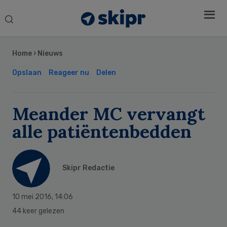
Search
this
Secondary
website
Sidebar
Home
›
Nieuws
Opslaan
Reageer nu
Delen
Meander MC vervangt
alle patiëntenbedden
Skipr Redactie
10 mei 2016
,
14:06
44 keer gelezen