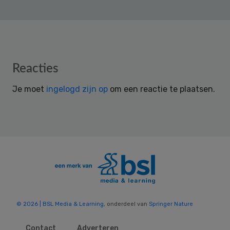
Reader
Reacties
Interactions
Je moet
ingelogd zijn op
om een reactie te plaatsen.
© 2026 | BSL Media & Learning
, onderdeel van
Springer Nature
Contact
Adverteren