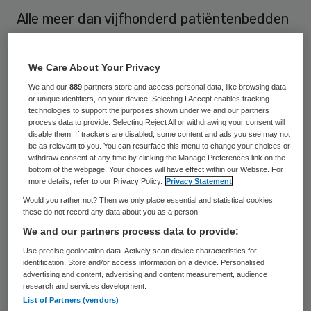
Alle meer dan vijfhonderd patiëntenbedden
op de verpleegafdelingen van Meander
Medisch Centrum worden de komende
We Care About Your Privacy
maand vervangen door nieuwe hoog-laag
We and our
889
partners store and access personal data, like browsing data
bedden. Het comfortabele hoog-laagbed
or unique identifiers, on your device. Selecting I Accept enables tracking
technologies to support the purposes shown under we and our partners
biedt voordelen voor patiënten en
process data to provide. Selecting Reject All or withdrawing your consent will
disable them. If trackers are disabled, some content and ads you see may not
medewerkers, volgens het ziekenhuis.
be as relevant to you. You can resurface this menu to change your choices or
withdraw consent at any time by clicking the Manage Preferences link on the
bottom of the webpage. Your choices will have effect within our Website. For
De bedden zijn patiëntvriendelijk door de
more details, refer to our Privacy Policy.
Privacy Statement
hoog-laagstand waarbij de laagste stand
Would you rather not? Then we only place essential and statistical cookies,
these do not record any data about you as a person
bijna tot aan de grond komt. Dit biedt extra
We and our partners process data to provide:
veiligheid voor patiënten met valgevaar,
Use precise geolocation data. Actively scan device characteristics for
zoals kwetsbare ouderen en kinderen.
identification. Store and/or access information on a device. Personalised
advertising and content, advertising and content measurement, audience
Daarnaast beschikt het bed over een
research and services development.
vierseizoenenmatras voor extra comfort,
List of Partners (vendors)