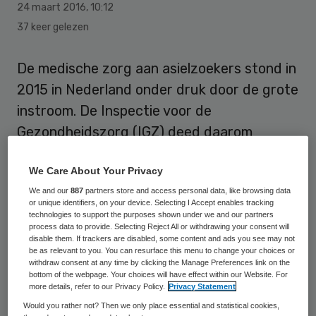
24 maart 2016
,
10:12
37 keer gelezen
De medische zorg aan asielzoekers stond in
2015 in Nederland onder druk door de grote
instroom. De Inspectie voor de
Gezondheidszorg (IGZ) deed daarom
onderzoek bij de opvanglocaties, waar de
We Care About Your Privacy
belangrijkste risico’s inmiddels onder
We and our
887
partners store and access personal data, like browsing data
controle zijn.
or unique identifiers, on your device. Selecting I Accept enables tracking
technologies to support the purposes shown under we and our partners
process data to provide. Selecting Reject All or withdrawing your consent will
In 2015 kwamen bijna 59 duizend
disable them. If trackers are disabled, some content and ads you see may not
asielzoekers naar Nederland. Dit is meer
be as relevant to you. You can resurface this menu to change your choices or
withdraw consent at any time by clicking the Manage Preferences link on the
dan een verdubbeling ten opzichte van
bottom of the webpage. Your choices will have effect within our Website. For
more details, refer to our Privacy Policy.
Privacy Statement
2014. Het Centraal Orgaan opvang
Would you rather not? Then we only place essential and statistical cookies,
Asielzoekers (COA) breidde het aantal