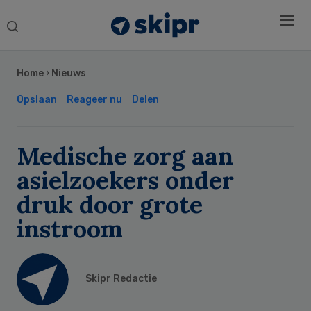
Search
this
Secondary
website
Sidebar
Home
›
Nieuws
Opslaan
Reageer nu
Delen
Medische zorg aan
asielzoekers onder
druk door grote
instroom
Skipr Redactie