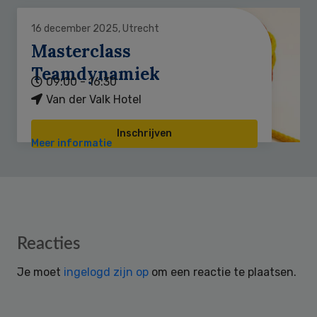
16 december 2025, Utrecht
Masterclass
Teamdynamiek
09:00 - 16:30
Van der Valk Hotel
Inschrijven
Meer informatie
Reader
Reacties
Interactions
Je moet
ingelogd zijn op
om een reactie te plaatsen.