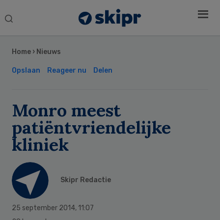
Search
this
Secondary
website
Sidebar
Home
›
Nieuws
Opslaan
Reageer nu
Delen
Monro meest
patiëntvriendelijke
kliniek
Skipr Redactie
25 september 2014
,
11:07