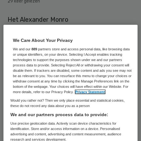
29 keer gelezen
Het Alexander Monro
Borstkankerziekenhuis heeft de titel
‘Meest patiëntvriendelijke kliniek 2014’
We Care About Your Privacy
gekregen van de Nederlandse Patiënten
We and our
889
partners store and access personal data, like browsing data
or unique identifiers, on your device. Selecting I Accept enables tracking
Consumenten Federatie (NPCF). Het
technologies to support the purposes shown under we and our partners
ziekenhuis won deze publieksprijs omdat
process data to provide. Selecting Reject All or withdrawing your consent will
disable them. If trackers are disabled, some content and ads you see may not
het op ZorgkaartNederland.nl. een
be as relevant to you. You can resurface this menu to change your choices or
withdraw consent at any time by clicking the Manage Preferences link on the
waarderingscijfer van 9,8 kreeg.
bottom of the webpage. Your choices will have effect within our Website. For
more details, refer to our Privacy Policy.
Privacy Statement
ZorgkaartNederland.nl is de grootste
Would you rather not? Then we only place essential and statistical cookies,
reviewsite voor de zorg.
these do not record any data about you as a person
We and our partners process data to provide:
“Het Alexander Monro
Use precise geolocation data. Actively scan device characteristics for
Borstkankerziekenhuisheeft van de drie
identification. Store and/or access information on a device. Personalised
advertising and content, advertising and content measurement, audience
genomineerden de meeste waarderingen.
research and services development.