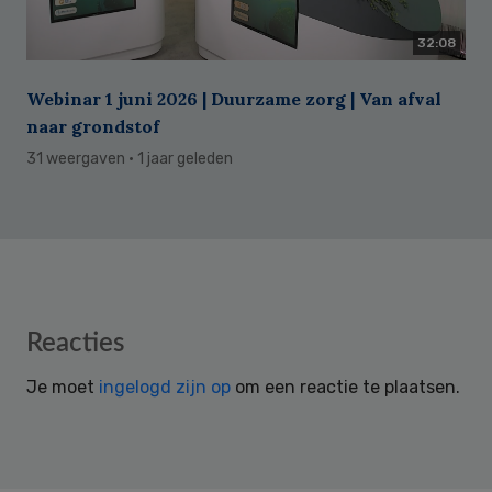
32:08
Webinar 1 juni 2026 | Duurzame zorg | Van afval
naar grondstof
31 weergaven
· 1 jaar geleden
Reader
Reacties
Interactions
Je moet
ingelogd zijn op
om een reactie te plaatsen.