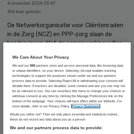
4 november 2024
,
09:47
406 keer gelezen
De Netwerkorganisatie voor Cliëntenraden
in de Zorg (NCZ) en PPP-zorg slaan de
handen ineen. Met de samenwerking willen
zij het cursusaanbod voor cliëntenraden
We Care About Your Privacy
uitbreiden en meer variatie, verdieping en
We and our
889
partners store and access personal data, like browsing data
maatwerk bieden.
or unique identifiers, on your device. Selecting I Accept enables tracking
technologies to support the purposes shown under we and our partners
process data to provide. Selecting Reject All or withdrawing your consent will
disable them. If trackers are disabled, some content and ads you see may not
“De samenwerking is gebaseerd op een
be as relevant to you. You can resurface this menu to change your choices or
withdraw consent at any time by clicking the Manage Preferences link on the
gedeelde visie waarbij de belangen van
bottom of the webpage. Your choices will have effect within our Website. For
more details, refer to our Privacy Policy.
Privacy Statement
cliënten centraal staan binnen
Would you rather not? Then we only place essential and statistical cookies,
zorgorganisaties”, aldus NCZ en PPP-zorg.
these do not record any data about you as a person
NCZ richt zich op belangenbehartiging,
We and our partners process data to provide: