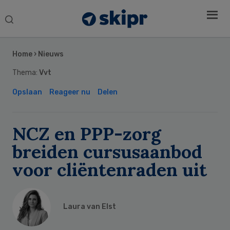
Search
this
Secondary
website
Sidebar
Home
›
Nieuws
Thema:
Vvt
Opslaan
Reageer nu
Delen
NCZ en PPP-zorg
breiden cursusaanbod
voor cliëntenraden uit
Laura van Elst