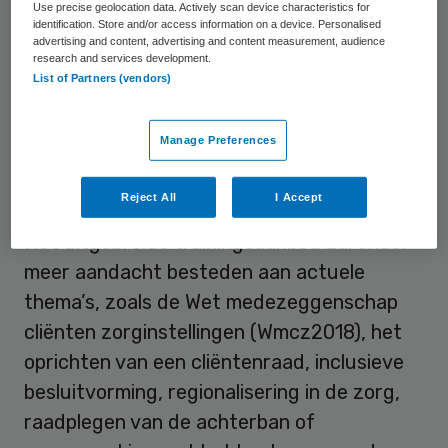
organisatorische en inhoudelijke aspecten
Use precise geolocation data. Actively scan device characteristics for
identification. Store and/or access information on a device. Personalised
van cliëntenmedezeggenschap. PPP-zorg
advertising and content, advertising and content measurement, audience
research and services development.
focust zich daarnaast op samenwerking en
List of Partners (vendors)
het afstemmen van cliënt- en
organisatiebelangen.
Manage Preferences
Cliëntenraden voorbereiden
Reject All
I Accept
Het uitgebreide trainingsaanbod zal onder
meer aandacht besteden aan actuele
thema’s, zoals de Wet medezeggenschap
cliënten zorginstellingen (Wmcz2018), het
oprichten van een cliëntenraad, inclusieve
besluitvorming, regionalisering in de zorg,
raadplegen van de achterban of