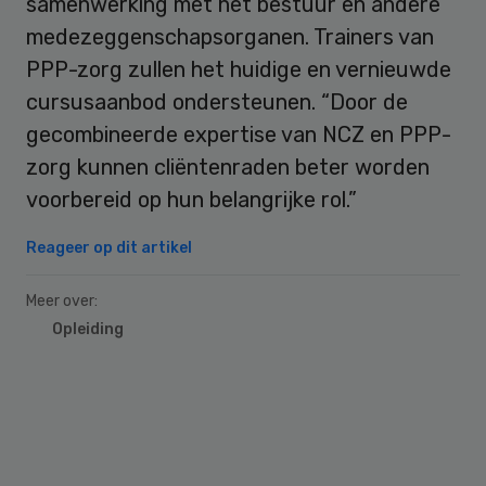
samenwerking met het bestuur en andere
medezeggenschapsorganen. Trainers van
PPP-zorg zullen het huidige en vernieuwde
cursusaanbod ondersteunen. “Door de
gecombineerde expertise van NCZ en PPP-
zorg kunnen cliëntenraden beter worden
voorbereid op hun belangrijke rol.”
Reageer op dit artikel
Meer over:
Opleiding
Primary
Sidebar