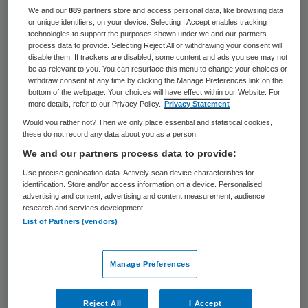
We and our
889
partners store and access personal data, like browsing data
Nederland is lid geworden van het
or unique identifiers, on your device. Selecting I Accept enables tracking
technologies to support the purposes shown under we and our partners
uitvoerend bestuur van de
process data to provide. Selecting Reject All or withdrawing your consent will
wereldgezondheidsorganisatie WHO. Dat is
disable them. If trackers are disabled, some content and ads you see may not
be as relevant to you. You can resurface this menu to change your choices or
besloten op de jaarlijkse vergadering van de
withdraw consent at any time by clicking the Manage Preferences link on the
bottom of the webpage. Your choices will have effect within our Website. For
VN-organisatie die maandag en dinsdag in
more details, refer to our Privacy Policy.
Privacy Statement
Genève plaatsvindt.
Would you rather not? Then we only place essential and statistical cookies,
these do not record any data about you as a person
We and our partners process data to provide:
Volgens minister Edith Schippers van
Use precise geolocation data. Actively scan device characteristics for
Volksgezondheid heeft Nederland land
identification. Store and/or access information on a device. Personalised
hierdoor meer invloed op het beleid. Twee
advertising and content, advertising and content measurement, audience
research and services development.
jaar geleden bij de uitbraak van ebola in
List of Partners (vendors)
West-Afrika was er scherpe kritiek van
kabinet en Tweede Kamer op de WHO. Die
Manage Preferences
zou veel te traag hebben gereageerd op de
uitbraak van de ziekte. Schippers riep de
Reject All
I Accept