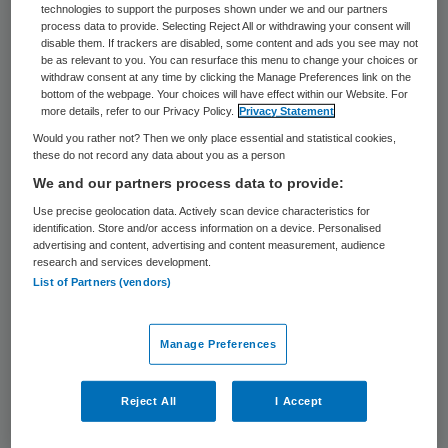
altijd voorhanden zijn.
technologies to support the purposes shown under we and our partners
process data to provide. Selecting Reject All or withdrawing your consent will
disable them. If trackers are disabled, some content and ads you see may not
Van de 13 miljoen geneesmiddelgebruikers
be as relevant to you. You can resurface this menu to change your choices or
withdraw consent at any time by clicking the Manage Preferences link on the
werd aan 10 miljoen mensen een
bottom of the webpage. Your choices will have effect within our Website. For
more details, refer to our Privacy Policy.
Privacy Statement
geneesmiddel verstrekt dat onder het
Would you rather not? Then we only place essential and statistical cookies,
preferentiebeleid viel. Hiervan kregen 3,9
these do not record any data about you as a person
miljoen mensen vanwege logistieke
We and our partners process data to provide:
noodzaak een ander middel dat een
Use precise geolocation data. Actively scan device characteristics for
identification. Store and/or access information on a device. Personalised
zorgverzekeraar preferent aanwees. Deze
advertising and content, advertising and content measurement, audience
research and services development.
mensen kregen een duurder medicijn
List of Partners (vendors)
waarvoor een lagere vergoeding van
toepassing was.
Manage Preferences
Medicijntekorten
Reject All
I Accept