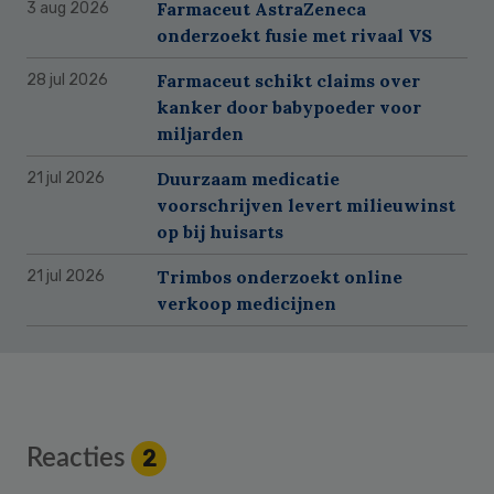
Farmaceut AstraZeneca
3 aug 2026
onderzoekt fusie met rivaal VS
Farmaceut schikt claims over
28 jul 2026
kanker door babypoeder voor
miljarden
Duurzaam medicatie
21 jul 2026
voorschrijven levert milieuwinst
op bij huisarts
Trimbos onderzoekt online
21 jul 2026
verkoop medicijnen
Reader
Reacties
2
Interactions