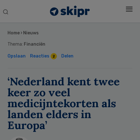
Search
this
Secondary
website
Sidebar
Home
›
Nieuws
Thema:
Financiën
Opslaan
Reacties
Delen
2
‘Nederland kent twee
keer zo veel
medicijntekorten als
landen elders in
Europa’