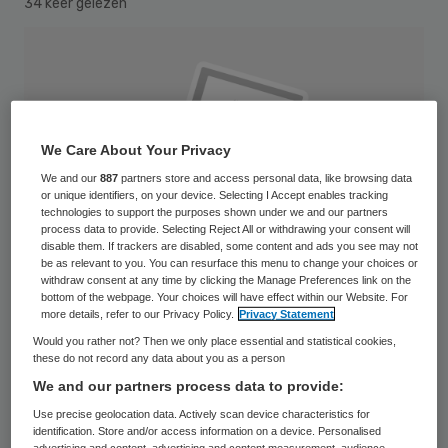
34 keer gelezen
We Care About Your Privacy
We and our
887
partners store and access personal data, like browsing data
or unique identifiers, on your device. Selecting I Accept enables tracking
technologies to support the purposes shown under we and our partners
process data to provide. Selecting Reject All or withdrawing your consent will
disable them. If trackers are disabled, some content and ads you see may not
be as relevant to you. You can resurface this menu to change your choices or
withdraw consent at any time by clicking the Manage Preferences link on the
bottom of the webpage. Your choices will have effect within our Website. For
more details, refer to our Privacy Policy.
Privacy Statement
Would you rather not? Then we only place essential and statistical cookies,
these do not record any data about you as a person
De raad van toezicht van het
We and our partners process data to provide:
Westfriesgasthuis heeft Arno Timmermans
Use precise geolocation data. Actively scan device characteristics for
benoemd als voorzitter raad van bestuur
identification. Store and/or access information on a device. Personalised
advertising and content, advertising and content measurement, audience