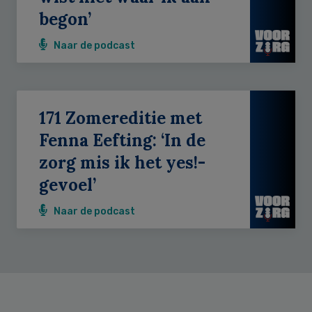
begon’
Naar de podcast
171 Zomereditie met
Fenna Eefting: ‘In de
zorg mis ik het yes!-
gevoel’
Naar de podcast