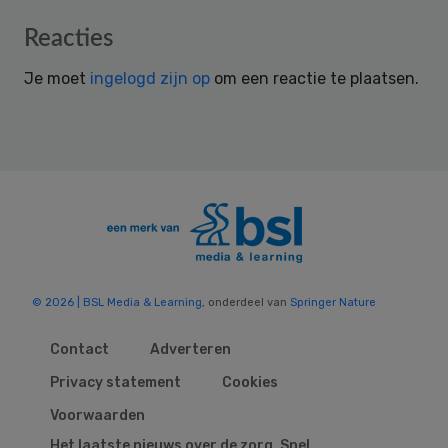
Reader
Reacties
Interactions
Je moet
ingelogd zijn op
om een reactie te plaatsen.
© 2026 | BSL Media & Learning
, onderdeel van
Springer Nature
Contact
Adverteren
Privacy statement
Cookies
Voorwaarden
Het laatste nieuws over de zorg. Snel,