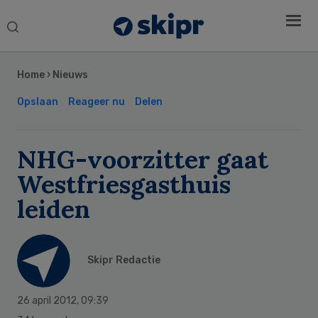
Search
this
Secondary
website
Sidebar
Home
›
Nieuws
Opslaan
Reageer nu
Delen
NHG-voorzitter gaat
Westfriesgasthuis
leiden
Skipr Redactie
26 april 2012
,
09:39