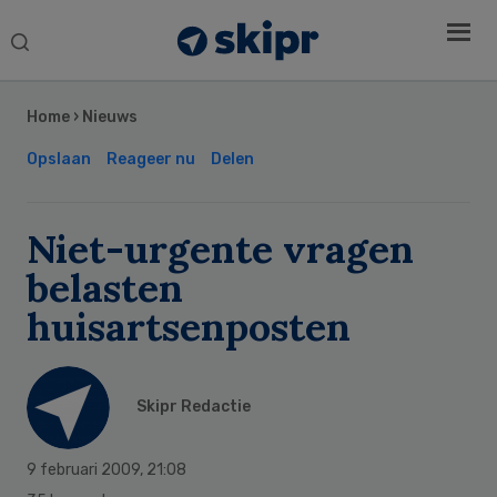
Search
this
Secondary
website
Sidebar
Home
›
Nieuws
Opslaan
Reageer nu
Delen
Niet-urgente vragen
belasten
huisartsenposten
Skipr Redactie
9 februari 2009
,
21:08