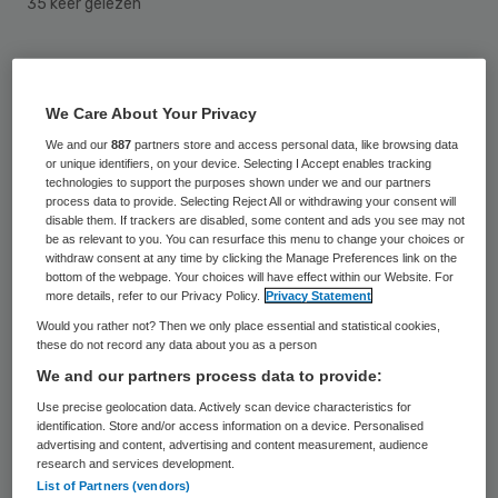
35 keer gelezen
Van iedere vijf vragen op huisartsenposten
is er medisch gezien maar één spoedeisend.
We Care About Your Privacy
Door de stroom niet-urgente vragen
We and our
887
partners store and access personal data, like browsing data
dreigen de huisartsenposten overbelast te
or unique identifiers, on your device. Selecting I Accept enables tracking
technologies to support the purposes shown under we and our partners
raken. Dit constateert onderzoeker Paul
process data to provide. Selecting Reject All or withdrawing your consent will
disable them. If trackers are disabled, some content and ads you see may not
Giesen in Medisch Contact. Vooral op
be as relevant to you. You can resurface this menu to change your choices or
withdraw consent at any time by clicking the Manage Preferences link on the
zaterdagen is er sprake van extreme
bottom of the webpage. Your choices will have effect within our Website. For
more details, refer to our Privacy Policy.
Privacy Statement
piekbelasting. Twintig procent van de
Would you rather not? Then we only place essential and statistical cookies,
patiënten kwam naar de huisartsenpost
these do not record any data about you as a person
omdat de eigen huisarts overdag niet
We and our partners process data to provide:
bereikbaar was.
Use precise geolocation data. Actively scan device characteristics for
identification. Store and/or access information on a device. Personalised
advertising and content, advertising and content measurement, audience
research and services development.
Kwaliteit van zorg
List of Partners (vendors)