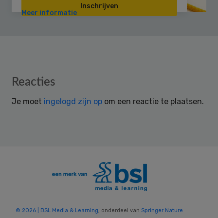
Inschrijven
Meer informatie
Reader
Reacties
Interactions
Je moet
ingelogd zijn op
om een reactie te plaatsen.
© 2026 | BSL Media & Learning
, onderdeel van
Springer Nature