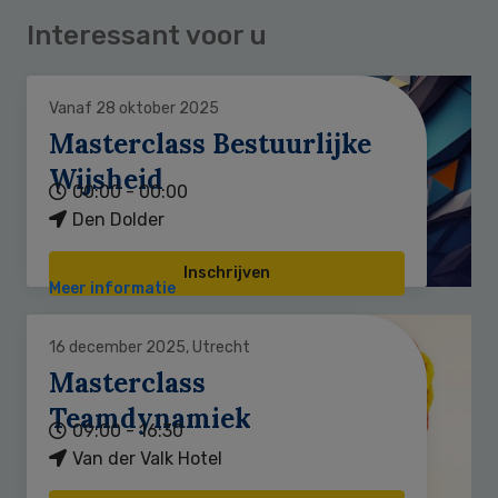
Interessant voor u
Vanaf 28 oktober 2025
Masterclass Bestuurlijke
Wijsheid
00:00 - 00:00
Den Dolder
Inschrijven
Meer informatie
16 december 2025, Utrecht
Masterclass
Teamdynamiek
09:00 - 16:30
Van der Valk Hotel