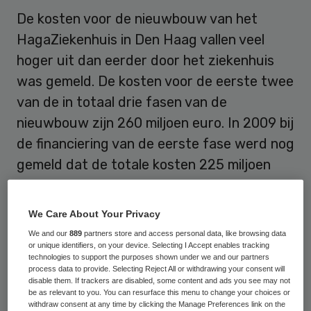
De kosten voor de nieuwbouw van het
HagaZiekenhuis in Den Haag vallen veel
hoger uit dan eerder door het ziekenhuis
was gemeld. De kosten voor de eerste twee
van de in totaal drie fasen van de
nieuwbouw zijn 260 miljoen euro. In 2009 bij
de financiering van de eerste fase werd nog
gemeld dat de totale kosten 225 miljoen
euro zouden bedragen.
We Care About Your Privacy
Dit betekent dat de nieuwbouw na twee
We and our
889
partners store and access personal data, like browsing data
fasen al 35 miljoen euro duurder uitvalt dan
or unique identifiers, on your device. Selecting I Accept enables tracking
technologies to support the purposes shown under we and our partners
in eerste instantie was gepland.
process data to provide. Selecting Reject All or withdrawing your consent will
disable them. If trackers are disabled, some content and ads you see may not
be as relevant to you. You can resurface this menu to change your choices or
Vandaag werd bekend dat het
withdraw consent at any time by clicking the Manage Preferences link on the