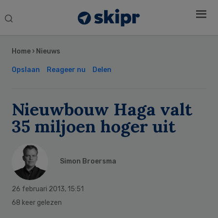
Search
this
Secondary
website
Sidebar
Home
›
Nieuws
Opslaan
Reageer nu
Delen
Nieuwbouw Haga valt
35 miljoen hoger uit
Simon Broersma
26 februari 2013
,
15:51
68 keer gelezen