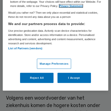
HagaZiekenhuis de financiering voor de
bottom of the webpage. Your choices will have effect within our Website. For
more details, refer to our Privacy Policy.
Privacy Statement
tweede fase van de nieuwbouw ter waarde
Would you rather not? Then we only place essential and statistical cookies,
van 133 miljoen rond heeft gekregen. Een
these do not record any data about you as a person
consortium van de Bank Nederlandse
We and our partners process data to provide:
Gemeenten (BNG) en Rabobank neemt de
Use precise geolocation data. Actively scan device characteristics for
identification. Store and/or access information on a device. Personalised
financiering op zich. Dit is hetzelfde
advertising and content, advertising and content measurement, audience
research and services development.
consortium dat in 2009 ook de
eerste fase
List of Partners (vendors)
van de nieuwbouw financierde
. Daarvoor
was toen een bedrag van 127 miljoen euro
Manage Preferences
nodig.
Reject All
I Accept
Ambities
Volgens een woordvoerder van het
ziekenhuis komen de hogere kosten onder