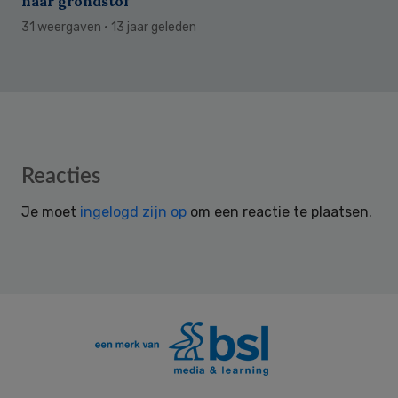
naar grondstof
31 weergaven
· 13 jaar geleden
Reader
Reacties
Interactions
Je moet
ingelogd zijn op
om een reactie te plaatsen.