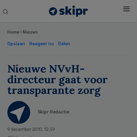
Search
this
Secondary
website
Sidebar
Home
›
Nieuws
Opslaan
Reageer nu
Delen
Nieuwe NVvH-
directeur gaat voor
transparante zorg
Skipr Redactie
9 december 2010
,
12:39