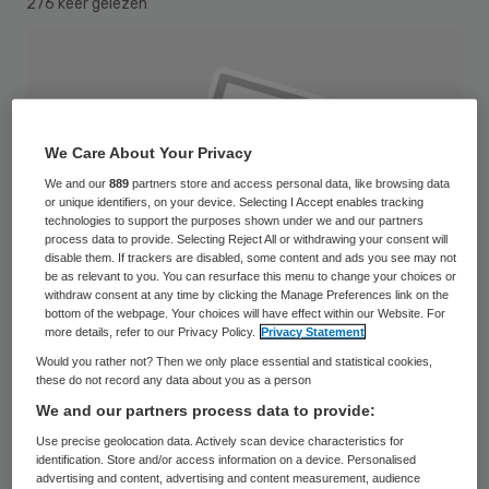
276 keer gelezen
We Care About Your Privacy
We and our
889
partners store and access personal data, like browsing data
or unique identifiers, on your device. Selecting I Accept enables tracking
technologies to support the purposes shown under we and our partners
process data to provide. Selecting Reject All or withdrawing your consent will
disable them. If trackers are disabled, some content and ads you see may not
be as relevant to you. You can resurface this menu to change your choices or
withdraw consent at any time by clicking the Manage Preferences link on the
bottom of the webpage. Your choices will have effect within our Website. For
more details, refer to our Privacy Policy.
Privacy Statement
Would you rather not? Then we only place essential and statistical cookies,
these do not record any data about you as a person
Micky Cohen de Lara is met ingang van 16
We and our partners process data to provide:
december de nieuwe directeur van de
Use precise geolocation data. Actively scan device characteristics for
Nederlandse Vereniging voor Heelkunde
identification. Store and/or access information on a device. Personalised
advertising and content, advertising and content measurement, audience