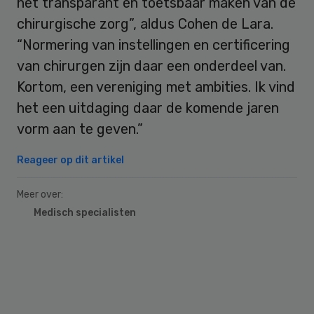
het transparant en toetsbaar maken van de
chirurgische zorg”, aldus Cohen de Lara.
“Normering van instellingen en certificering
van chirurgen zijn daar een onderdeel van.
Kortom, een vereniging met ambities. Ik vind
het een uitdaging daar de komende jaren
vorm aan te geven.”
Reageer op dit artikel
Meer over:
Medisch specialisten
Primary
Sidebar