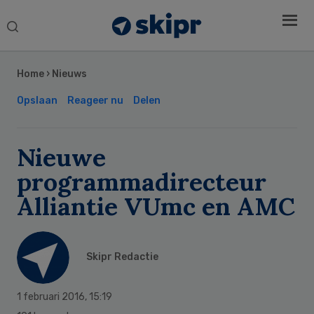
Search
this
Secondary
website
Sidebar
Home
›
Nieuws
Opslaan
Reageer nu
Delen
Nieuwe
programmadirecteur
Alliantie VUmc en AMC
Skipr Redactie
1 februari 2016
,
15:19