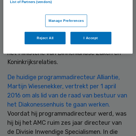
List of Partners (vendors)
met zijn huidige functie als directeur S&I.
Eerder was Koster onder meer werkzaam
Manage Preferences
als directeur Financiën bij het Leids
Universitair Medisch Centrum en als
Reject All
I Accept
directeur Financieel-Economische Zaken bij
het Ministerie van Binnenlandse Zaken en
Koninkrijksrelaties.
De huidige programmadirecteur Alliantie,
Martijn Wiesenekker, vertrekt per 1 april
2016 om als lid van de raad van bestuur van
het Diakonessenhuis te gaan werken.
Voordat hij programmadirecteur werd, was
hij bij het AMC ruim zes jaar directeur van
de Divisie Inwendige Specialismen. In die