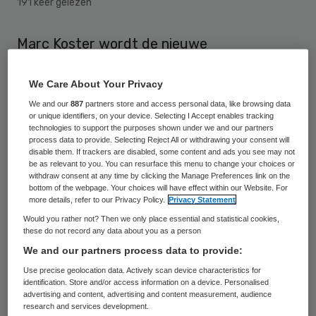
191 keer gelezen
Marc Koster wordt de nieuwe
programmadirecteur Alliantie van het VUmc
en AMC. Hij volgt Martijn Wiesenekker op,
We Care About Your Privacy
die vertrekt om als lid van de raad van
We and our
887
partners store and access personal data, like browsing data
or unique identifiers, on your device. Selecting I Accept enables tracking
bestuur van het Diakonessenhuis te gaan
technologies to support the purposes shown under we and our partners
process data to provide. Selecting Reject All or withdrawing your consent will
werken.
disable them. If trackers are disabled, some content and ads you see may not
be as relevant to you. You can resurface this menu to change your choices or
withdraw consent at any time by clicking the Manage Preferences link on the
Marc Koster is directeur afdeling Strategie
bottom of the webpage. Your choices will have effect within our Website. For
more details, refer to our Privacy Policy.
Privacy Statement
& Innovatie bij het VUmc. Hij is in zijn
Would you rather not? Then we only place essential and statistical cookies,
huidige positie al direct en indirect nauw
these do not record any data about you as a person
betrokken bij de Alliantie, volgens het VUmc.
We and our partners process data to provide:
Hij zal de werkzaamheden voor de Alliantie
Use precise geolocation data. Actively scan device characteristics for
identification. Store and/or access information on a device. Personalised
in ieder geval tot en met de bestuurlijke
advertising and content, advertising and content measurement, audience
research and services development.
fusie van het AMC en VUmc combineren