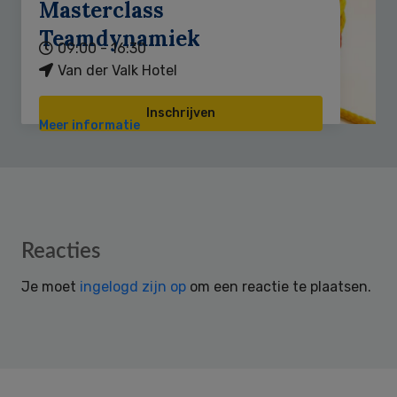
Masterclass
Teamdynamiek
09:00 - 16:30
Van der Valk Hotel
Inschrijven
Meer informatie
Reader
Reacties
Interactions
Je moet
ingelogd zijn op
om een reactie te plaatsen.