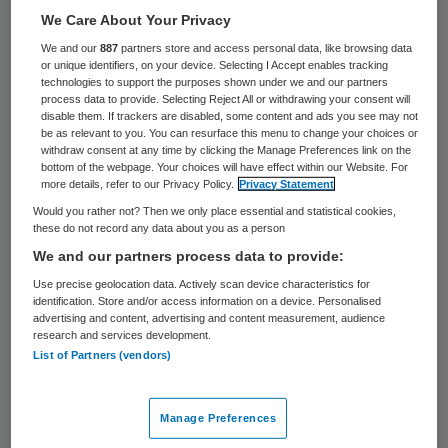
We Care About Your Privacy
Lia de Jongh is benoemd tot voorzitter van
We and our
887
partners store and access personal data, like browsing data
de raad van bestuur van Stichting Topaz te
or unique identifiers, on your device. Selecting I Accept enables tracking
Leiden. Vanaf 1 november 2015 vormt zij
technologies to support the purposes shown under we and our partners
process data to provide. Selecting Reject All or withdrawing your consent will
samen met de heer Joost Smit de raad van
disable them. If trackers are disabled, some content and ads you see may not
be as relevant to you. You can resurface this menu to change your choices or
bestuur.
withdraw consent at any time by clicking the Manage Preferences link on the
bottom of the webpage. Your choices will have effect within our Website. For
more details, refer to our Privacy Policy.
Privacy Statement
“Samen zullen zij de uitgezette koers van
Would you rather not? Then we only place essential and statistical cookies,
Topaz verder vorm en inhoud geven en zo
these do not record any data about you as a person
de kwaliteit van de zorg en behandeling
We and our partners process data to provide:
voor de cliënten en hun mantelzorgers
Use precise geolocation data. Actively scan device characteristics for
identification. Store and/or access information on a device. Personalised
blijven verbeteren”, laat de organisatie
advertising and content, advertising and content measurement, audience
research and services development.
weten. “De Jongh heeft een brede ervaring
List of Partners (vendors)
binnen de gezondheidszorg als behandelaar
en als bestuurder. Zij is momenteel
Manage Preferences
werkzaam als voorzitter van de raad van