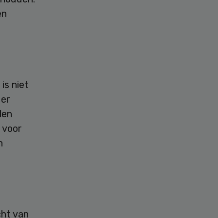
en
is niet
der
len
 voor
n
cht van