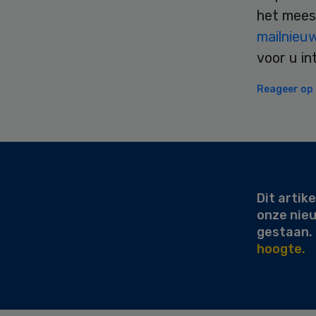
het mees
mailnieu
voor u in
Reageer op d
Secondary
Sidebar
Dit artike
onze nie
gestaan.
hoogte.