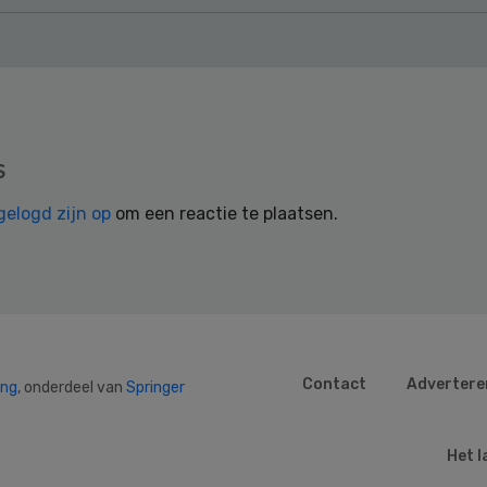
s
gelogd zijn op
om een reactie te plaatsen.
Contact
Advertere
ing
, onderdeel van
Springer
Het l