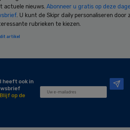
t actuele nieuws.
Abonneer u gratis op deze dagel
wsbrief
. U kunt de Skipr daily personaliseren door 
teressante rubrieken te kiezen.
it artikel
l heeft ook in
uwsbrief
Blijf op de