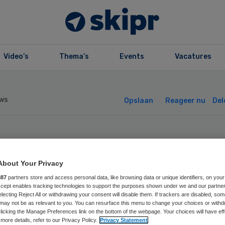
Video’s
Thema’s
Events
Vacatures
ws
Opslaan
Reageer nu
Del
euwe wet regelt
About Your Privacy
istratieplicht vo
887
partners store and access personal data, like browsing data or unique identifiers, on your
Accept enables tracking technologies to support the purposes shown under we and our partne
electing Reject All or withdrawing your consent will disable them. If trackers are disabled, so
ivéklinieken
may not be as relevant to you. You can resurface this menu to change your choices or withd
licking the Manage Preferences link on the bottom of the webpage. Your choices will have eff
more details, refer to our Privacy Policy.
Privacy Statement