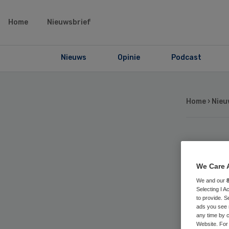
Home
Nieuwsbrief
Nieuws
Opinie
Podcast
Home
›
Nieu
Ni
We Care 
reg
We and our
Selecting I 
to provide. S
pr
ads you see 
any time by c
Website. For 