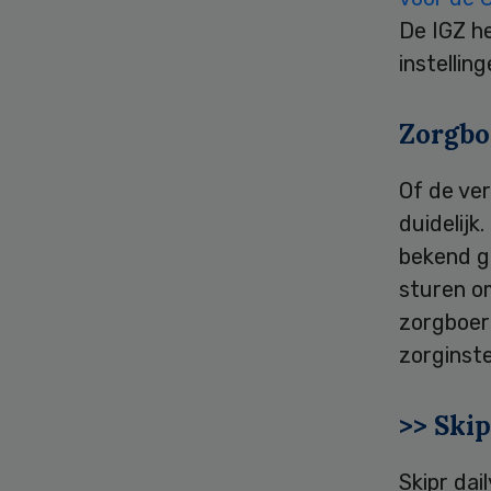
De IGZ h
instellin
Zorgbo
Of de ver
duidelijk
bekend g
sturen o
zorgboer
zorginste
>> Skip
Skipr dai