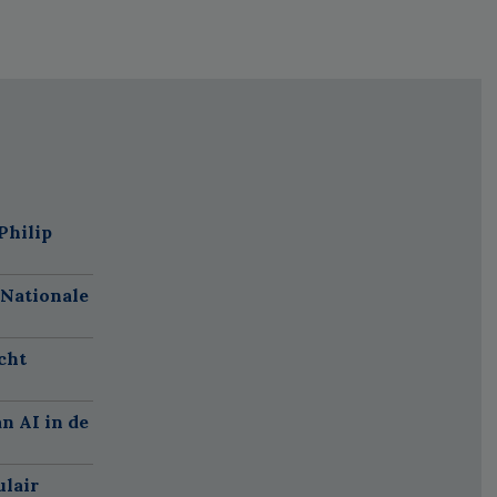
Philip
 Nationale
cht
n AI in de
ulair