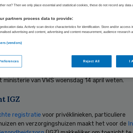
her not? Then we only place essential and statistical cookies, these do not record any data
r partners process data to provide:
Skipr Redactie
14 april 2010
,
18:32
32 keer gelezen
eolocation data. Actively scan device characteristics for identification. Store and/or access 
onalised advertising and content, advertising and content measurement, audience research 
.
ners (vendors)
éklinieken, particuliere verpleeghuizen en
gshuizen gaat binnenkort een registratieplicht g
tieplicht wordt opgenomen in de nieuwe wet ‘Wet
references
Reject All
I 
ing bestuurlijke handhaving volksgezondheidswetg
et ministerie van VWS woensdag 14 april weten.
ht IGZ
chte registratie
voor privéklinieken, particuliere
huizen en verzorgingshuizen maakt het voor de
In
Gezondheidszorg
(IGZ) makkelijker om toezicht te