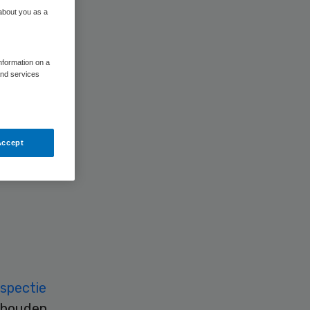
 about you as a
information on a
and services
elden. De
Accept
eving’,
spectie
 houden.