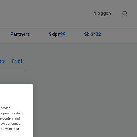
Searc
Inloggen
this
websit
Partners
Skipr
99
Skipr
22
Primary
Sidebar
en
Print
or
 device.
rs process data
me content and
raw consent at
ect within our