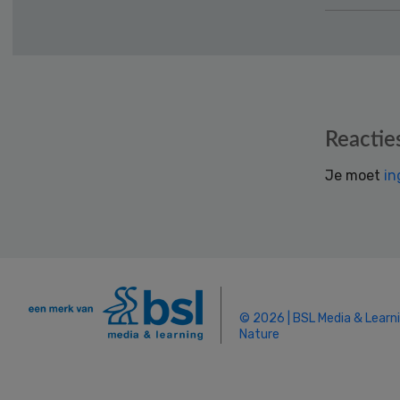
Reader
Reactie
Interactions
Je moet
in
© 2026 | BSL Media & Learn
Nature