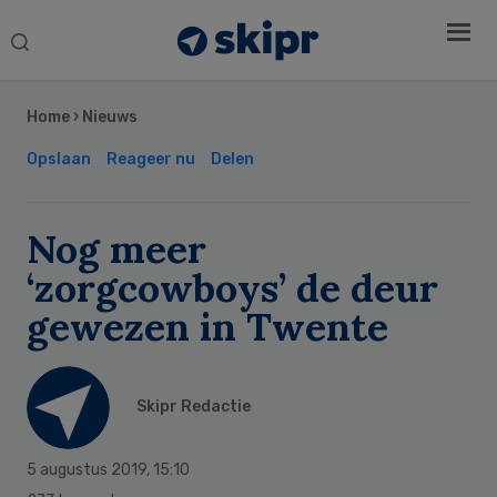
Search
this
Secondary
website
Sidebar
Home
›
Nieuws
Opslaan
Reageer nu
Delen
Nog meer
‘zorgcowboys’ de deur
gewezen in Twente
Skipr Redactie
5 augustus 2019
,
15:10