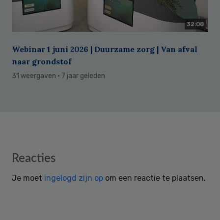
32:08
Webinar 1 juni 2026 | Duurzame zorg | Van afval
naar grondstof
31 weergaven
· 7 jaar geleden
Reader
Reacties
Interactions
Je moet
ingelogd zijn op
om een reactie te plaatsen.