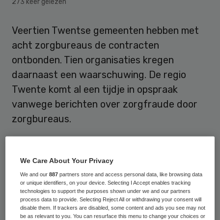
273 keer gelezen
Veertien Twentse gemeenten hebben met
acht zorgbureaus de contracten
ontbonden. Tien organisaties kregen
daarnaast een waarschuwing. De regio
Twente komt al een tijdje in opspraak
vanwege berichten over zorgfraude door
zorgbureaus.
Omdat zich veel meer nieuwe
zorgaanbieders melden dan verwacht,
We Care About Your Privacy
zetten de Twentse gemeenten
onlangs
al
We and our
887
partners store and access personal data, like browsing data
or unique identifiers, on your device. Selecting I Accept enables tracking
een stop op nieuwe inschrijvingen van 1
technologies to support the purposes shown under we and our partners
process data to provide. Selecting Reject All or withdrawing your consent will
augustus tot 2 januari. Naar aanleiding van
disable them. If trackers are disabled, some content and ads you see may not
onderzoek blijkt dat 8 zorgorganisaties niet
be as relevant to you. You can resurface this menu to change your choices or