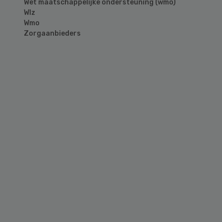
Wet maatschappelijke ondersteuning (wmo)
Wlz
Wmo
Zorgaanbieders
Primary
Sidebar