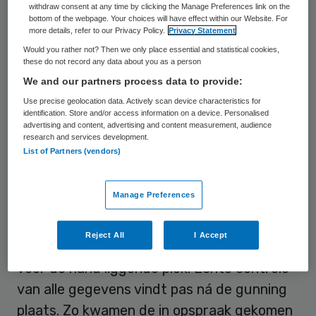
withdraw consent at any time by clicking the Manage Preferences link on the
aan de vereiste criteria voldoen. Nog eens
bottom of the webpage. Your choices will have effect within our Website. For
more details, refer to our Privacy Policy.
Privacy Statement
tien bureaus ontvingen een waarschuwing,
Would you rather not? Then we only place essential and statistical cookies,
omdat zij hun zaken niet op orde bleken te
these do not record any data about you as a person
hebben. Dat meldt
RTV Oost
.
We and our partners process data to provide:
Use precise geolocation data. Actively scan device characteristics for
identification. Store and/or access information on a device. Personalised
Dubieuze zorgaanbieders
advertising and content, advertising and content measurement, audience
research and services development.
List of Partners (vendors)
Dit voorjaar meldde
Tubantia
nog
dat
dubieuze zorgaanbieders
te makkelijk
Manage Preferences
door de aanbesteding van Twentse
gemeenten heen komen. Voor inschrijving
Reject All
I Accept
zijn slechts een paar kruisjes nodig op de
voor de hand liggende plek. Echte controle
van alle gegevens vindt pas ná de gunning
plaats. Zo kwamen de in opspraak gekomen