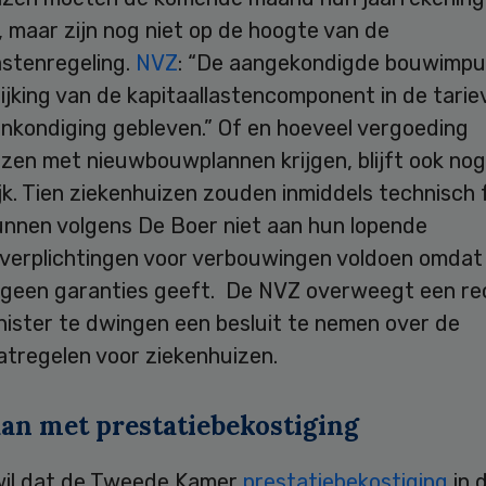
, maar zijn nog niet op de hoogte van de
astenregeling.
NVZ
: “De aangekondigde bouwimpu
ijking van de kapitaallastencomponent in de tariev
ankondiging gebleven.” Of en hoeveel vergoeding
izen met nieuwbouwplannen krijgen, blijft ook no
jk. Tien ziekenhuizen zouden inmiddels technisch fa
 kunnen volgens De Boer niet aan hun lopende
sverplichtingen voor verbouwingen voldoen omdat
 geen garanties geeft. De NVZ overweegt een r
nister te dwingen een besluit te nemen over de
tregelen voor ziekenhuizen.
an met prestatiebekostiging
il dat de Tweede Kamer
prestatiebekostiging
in 