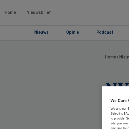
Home
Nieuwsbrief
Nieuws
Opinie
Podcast
Home
›
Nieu
NV
Kli
We Care 
We and our
wa
Selecting I 
to provide. S
ads you see 
any time by c