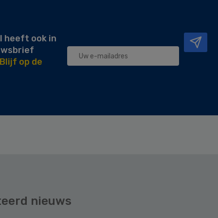
l heeft ook in
uwsbrief
Blijf op de
teerd nieuws