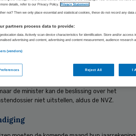
more details, refer to our Privacy Policy.
Privacy Statement
her not? Then we only place essential and statistical cookies, these do not record any data
Skipr Redactie
19 maart 2010
,
13:42
31 keer gelezen
r partners process data to provide:
eolocation data. Actively scan device characteristics for identification. Store and/or access 
onalised advertising and content, advertising and content measurement, audience research 
ige jaarrekeningen, onthoudingen van goedkeurin
.
ners (vendors)
nts en meer terughoudendheid van banken bij he
ken van leningen. Daarvoor waarschuwt de NVZ v
references
Reject All
I 
nhuizen demissionair minister Ab Klink. Klink schui
ver de prestatiebekostiging door naar het volgen
maar de minister kan de beslissing over het
astendossier niet uitstellen, aldus de NVZ.
diging
izen moeten de komende maand hun jaarrekenin