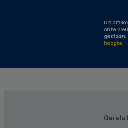
Secondary
Sidebar
Dit artike
onze nie
gestaan.
hoogte.
Gerela