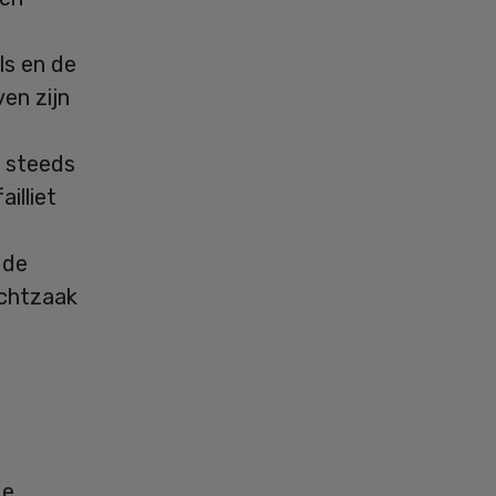
ls en de
en zijn
g steeds
illiet
 de
echtzaak
de