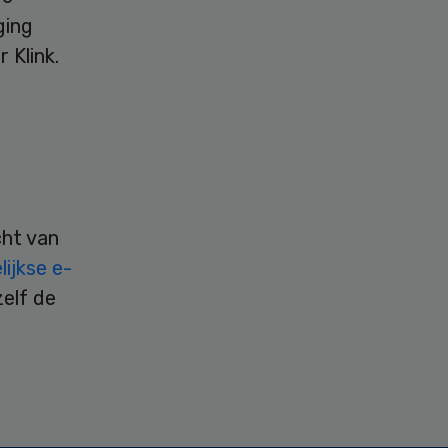
ging
 Klink.
cht van
ijkse e-
zelf de