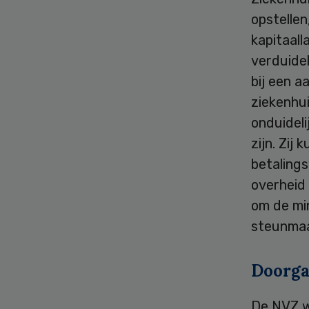
opstellen
kapitaall
verduidel
bij een a
ziekenhu
onduideli
zijn. Zij
betaling
overheid
om de mi
steunmaa
Doorga
De NVZ w