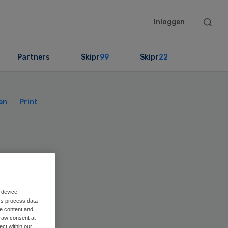
Searc
Inloggen
this
websit
Partners
Skipr
99
Skipr
22
Primary
Sidebar
en
Print
le
 device.
rs process data
me content and
raw consent at
ect within our