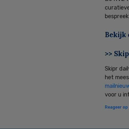
curatiev
bespreekt
Bekijk
>> Skip
Skipr dai
het mees
mailnieu
voor u in
Reageer op d