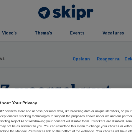
Video’s
Thema’s
Events
Vacatures
ws
Opslaan
Reageer nu
Del
Z waarschuwt
nk voor financië
About Your Privacy
887
partners store and access personal data, like browsing data or unique identifiers, on your
norde
Accept enables tracking technologies to support the purposes shown under we and our partne
electing Reject All or withdrawing your consent will disable them. If trackers are disabled, so
may not be as relevant to you. You can resurface this menu to change your choices or withd
licking the Manage Preferences link on the bottom of the webpage. Your choices will have eff