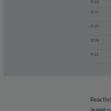
13:50
13:37
13:27
12:08
11:23
Reader
Reactie
Interactions
Je moet
in