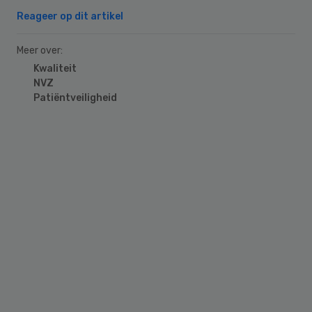
Reageer op dit artikel
Meer over:
Kwaliteit
NVZ
Patiëntveiligheid
Primary
Sidebar