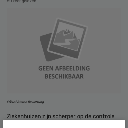
80 keer gelezen
FÃ¼nf Sterne Bewertung
Ziekenhuizen zijn scherper op de controle
van medicatie bij opname en ontslag als