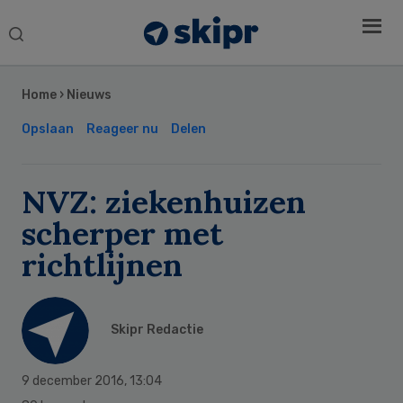
Search
this
Secondary
website
Sidebar
Home
›
Nieuws
Opslaan
Reageer nu
Delen
NVZ: ziekenhuizen
scherper met
richtlijnen
Skipr Redactie
9 december 2016
,
13:04