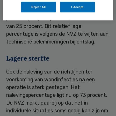
medicatiecheck bij opname. Onder
Reject All
I Accept
patiënten die ontslagen worden, ligt dit
percentage op 44 procent, een toename
van 25 procent. Dit relatief lage
percentage is volgens de NVZ te wijten aan
technische belemmeringen bij ontslag.
Lagere sterfte
Ook de naleving van de richtlijnen ter
voorkoming van wondinfecties na een
operatie is sterk gestegen. Het
nalevingspercentage ligt nu op 73 procent.
De NVZ merkt daarbij op dat het in
individuele situaties soms nodig kan zijn om