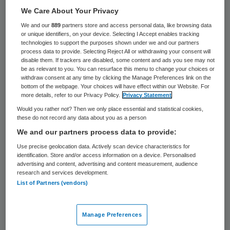
mede op de naleving van verschillende
We Care About Your Privacy
richtlijnen. Daarmee is de patiëntveiligheid
We and our
889
partners store and access personal data, like browsing data
or unique identifiers, on your device. Selecting I Accept enables tracking
opnieuw verbeterd. Dat stelt de
technologies to support the purposes shown under we and our partners
process data to provide. Selecting Reject All or withdrawing your consent will
Nederlandse Vereniging van Ziekenhuizen
disable them. If trackers are disabled, some content and ads you see may not
(NVZ) op basis van onderzoek NIVEL en
be as relevant to you. You can resurface this menu to change your choices or
withdraw consent at any time by clicking the Manage Preferences link on the
EMGO+ Instituut.
bottom of the webpage. Your choices will have effect within our Website. For
more details, refer to our Privacy Policy.
Privacy Statement
Would you rather not? Then we only place essential and statistical cookies,
Blijkens het onderzoek is de
these do not record any data about you as a person
medicatieverificatie bij opname, dat wil
We and our partners process data to provide:
zeggen de controle van alle medicijnen die
Use precise geolocation data. Actively scan device characteristics for
identification. Store and/or access information on a device. Personalised
een patiënt bij opname neemt, met 39
advertising and content, advertising and content measurement, audience
procent toegenomen. In 2012 werd dit bij
research and services development.
List of Partners (vendors)
minder dan de helft van de patiënten
gedaan. Ruim acht van de tien patiënten
Manage Preferences
(82 procent) krijgt nu een volledige