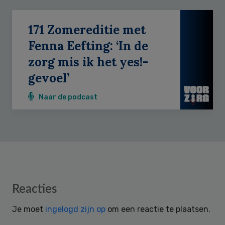
171 Zomereditie met
Fenna Eefting: ‘In de
zorg mis ik het yes!-
gevoel’
Naar de podcast
Reader
Reacties
Interactions
Je moet
ingelogd zijn op
om een reactie te plaatsen.