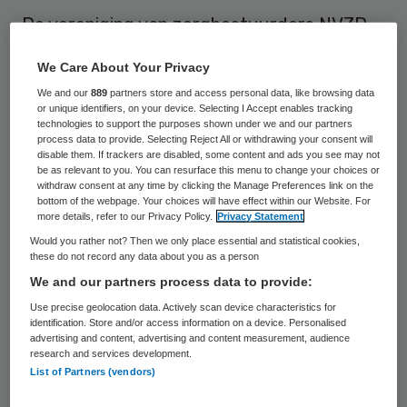
De vereniging van zorgbestuurders NVZD
heeft in 2011 een ledenwinst van 8 procent
We Care About Your Privacy
geboekt. Het ledenaantal steeg vorig jaar
We and our
889
partners store and access personal data, like browsing data
van 750 naar circa 800.
or unique identifiers, on your device. Selecting I Accept enables tracking
technologies to support the purposes shown under we and our partners
process data to provide. Selecting Reject All or withdrawing your consent will
Volgens voorzitter Ruud Lapré vormt de
disable them. If trackers are disabled, some content and ads you see may not
be as relevant to you. You can resurface this menu to change your choices or
ledenaanwas een bevestiging van de positie
withdraw consent at any time by clicking the Manage Preferences link on the
bottom of the webpage. Your choices will have effect within our Website. For
van de NVZD als representatieve
more details, refer to our Privacy Policy.
Privacy Statement
vertegenwoordiger van bestuurders in de
Would you rather not? Then we only place essential and statistical cookies,
zorg. Volgens Lapré is de ledenaanwas
these do not record any data about you as a person
We and our partners process data to provide:
opmerkelijk te noemen in het licht van het
Use precise geolocation data. Actively scan device characteristics for
groeiende aantal fusie en
identification. Store and/or access information on a device. Personalised
samenwerkingsverbanden in de zorg.
advertising and content, advertising and content measurement, audience
research and services development.
“Daarmee komen er feitelijk steeds minder
List of Partners (vendors)
bestuurders”, aldus Lapré tijdens het