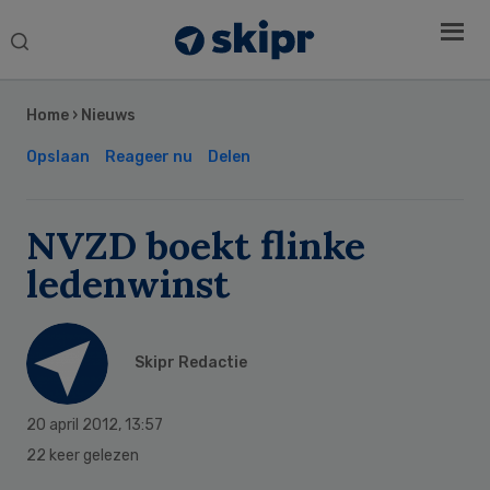
Search
this
Secondary
website
Sidebar
Home
›
Nieuws
Opslaan
Reageer nu
Delen
NVZD boekt flinke
ledenwinst
Skipr Redactie
20 april 2012
,
13:57
22 keer gelezen