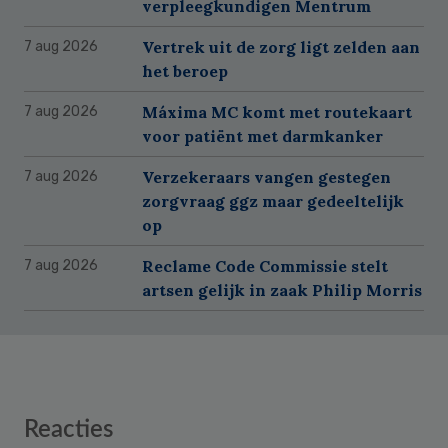
verpleegkundigen Mentrum
Vertrek uit de zorg ligt zelden aan
7 aug 2026
het beroep
Máxima MC komt met routekaart
7 aug 2026
voor patiënt met darmkanker
Verzekeraars vangen gestegen
7 aug 2026
zorgvraag ggz maar gedeeltelijk
op
Reclame Code Commissie stelt
7 aug 2026
artsen gelijk in zaak Philip Morris
Reader
Reacties