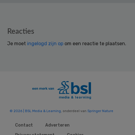
Reader
Reacties
Interactions
Je moet
ingelogd zijn op
om een reactie te plaatsen.
© 2026 | BSL Media & Learning
, onderdeel van
Springer Nature
Contact
Adverteren