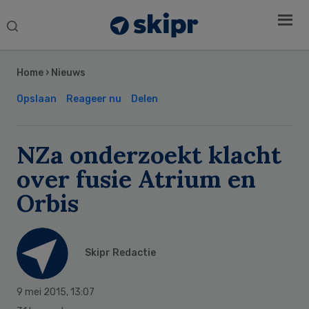
Search
this
Secondary
website
Sidebar
Home
›
Nieuws
Opslaan
Reageer nu
Delen
NZa onderzoekt klacht
over fusie Atrium en
Orbis
Skipr Redactie
9 mei 2015
,
13:07