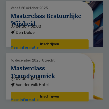
Vanaf 28 oktober 2025
Masterclass Bestuurlijke
Wijsheid
00:00 - 00:00
Den Dolder
Inschrijven
Meer informatie
16 december 2025, Utrecht
Masterclass
Teamdynamiek
09:00 - 16:30
Van der Valk Hotel
Inschrijven
Meer informatie