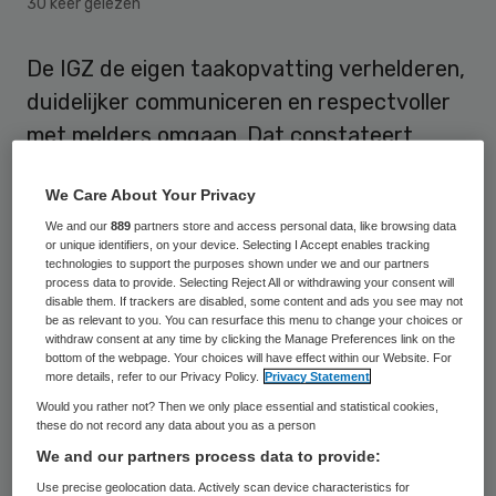
30 keer gelezen
De IGZ de eigen taakopvatting verhelderen,
duidelijker communiceren en respectvoller
met melders omgaan. Dat constateert
Nationale ombudsman Alex Brenninkmeijer
We Care About Your Privacy
in het rapport ‘Geen gehoor bij de IGZ’.
We and our
889
partners store and access personal data, like browsing data
or unique identifiers, on your device. Selecting I Accept enables tracking
De signalering is gebaseerd op meldingen
technologies to support the purposes shown under we and our partners
process data to provide. Selecting Reject All or withdrawing your consent will
van het gezamenlijke meldpunt met TROS
disable them. If trackers are disabled, some content and ads you see may not
Radar, eerder onderzoek naar de IGZ en 25
be as relevant to you. You can resurface this menu to change your choices or
withdraw consent at any time by clicking the Manage Preferences link on the
‘hoofdpijndossiers’ die recent boven water
bottom of the webpage. Your choices will have effect within our Website. For
more details, refer to our Privacy Policy.
Privacy Statement
kwamen. De meldingen zelf zijn
Would you rather not? Then we only place essential and statistical cookies,
vertrouwelijk en niet openbaar, maar de
these do not record any data about you as a person
Ombudsman stipt wel acht
We and our partners process data to provide:
aandachtspunten aan. Drie daarvan gaan
Use precise geolocation data. Actively scan device characteristics for