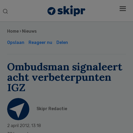
Search
this
Secondary
website
Sidebar
Home
›
Nieuws
Opslaan
Reageer nu
Delen
Ombudsman signaleert
acht verbeterpunten
IGZ
Skipr Redactie
2 april 2012
,
13:18