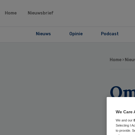
Home
Nieuwsbrief
Nieuws
Opinie
Podcast
Home
›
Nieu
Om
Zi
We Care 
ra
We and our
Selecting I 
to provide. S