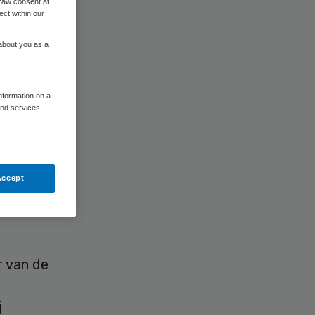
raw consent at
ect within our
 about you as a
information on a
and services
 Bakker
Accept
ast zijn
ot de
r van de
j