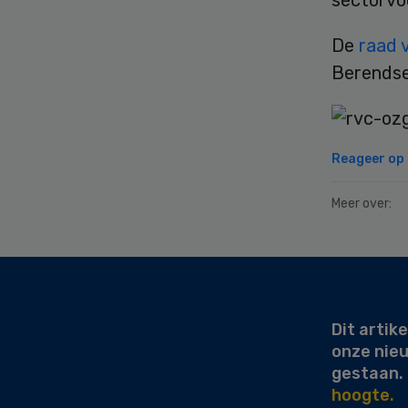
sectorvoo
De
raad 
Berendse
Reageer op d
Meer over:
Secondary
Sidebar
Dit artike
onze nie
gestaan.
hoogte.