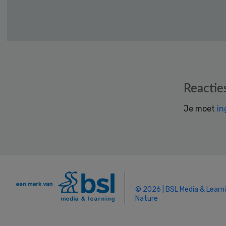
Reader
Reactie
Interactions
Je moet
in
© 2026 | BSL Media & Learn
Nature