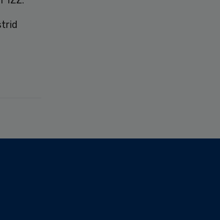
r IZZ.
trid