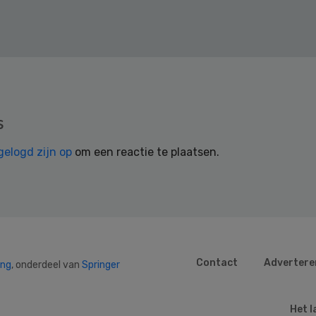
s
gelogd zijn op
om een reactie te plaatsen.
Contact
Advertere
ing
, onderdeel van
Springer
Het l