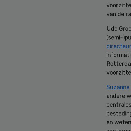
voorzitt
van de r
Udo Groen
(semi-)pu
directeur
informat
Rotterda
voorzitt
Suzanne 
andere w
centrale
besteding
en wetens