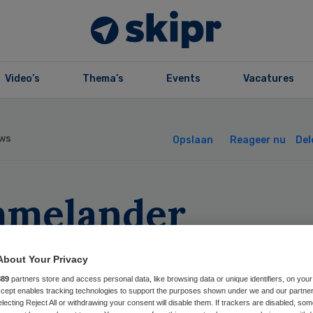
Video’s
Thema’s
Events
Vacatures
ws
Opslaan
Reageer nu
Del
melander
ekenhuis vernieu
About Your Privacy
ad van
889
partners store and access personal data, like browsing data or unique identifiers, on your
Accept enables tracking technologies to support the purposes shown under we and our partne
electing Reject All or withdrawing your consent will disable them. If trackers are disabled, so