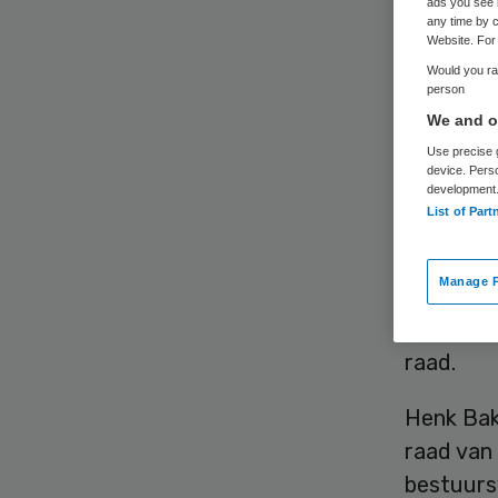
co
ads you see 
any time by c
Website. For 
Would you rat
person
We and ou
Use precise g
device. Pers
development
List of Part
Henk Bak
commissa
Manage P
volgt in 
per 1 ap
raad.
Henk Bakk
raad van 
bestuursv