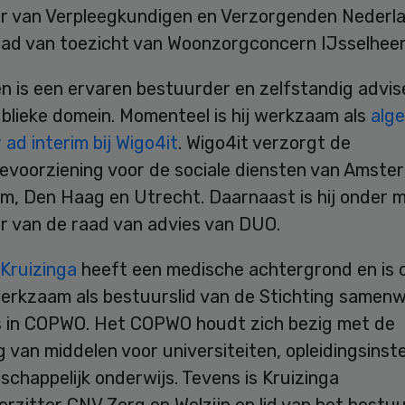
er van Verpleegkundigen en Verzorgenden Nederlan
aad van toezicht van Woonzorgconcern IJsselhee
 is een ervaren bestuurder en zelfstandig advise
blieke domein. Momenteel is hij werkzaam als
alg
 ad interim bij Wigo4it
. Wigo4it verzorgt de
ievoorziening voor de sociale diensten van Amste
m, Den Haag en Utrecht. Daarnaast is hij onder 
er van de raad van advies van DUO.
Kruizinga
heeft een medische achtergrond en is 
erkzaam als bestuurslid van de Stichting samen
s in COPWO. Het COPWO houdt zich bezig met de
 van middelen voor universiteiten, opleidingsinste
chappelijk onderwijs. Tevens is Kruizinga