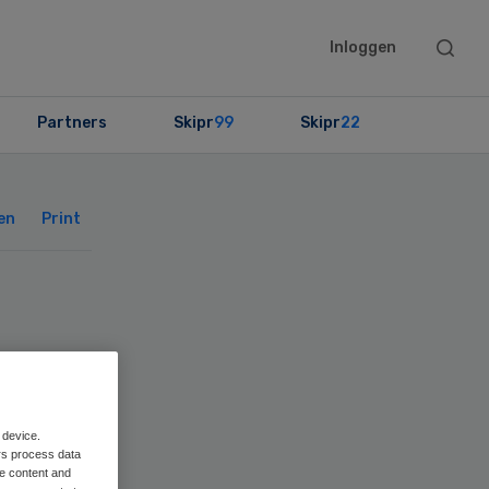
Searc
Inloggen
this
websit
Partners
Skipr
99
Skipr
22
Primary
Sidebar
en
Print
wt
 device.
rs process data
me content and