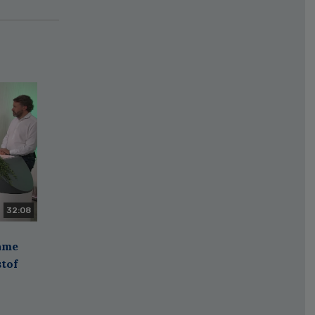
32:08
zame
stof