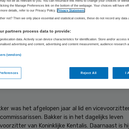
mmissarissen
may not be as relevant to you. You can resurface this menu to change your choices or withd
licking the Manage Preferences link on the bottom of the webpage. Your choices will have eff
more details, refer to our Privacy Policy.
Privacy Statement
her not? Then we only place essential and statistical cookies, these do not record any data
r partners process data to provide:
Skipr Redactie
3 april 2017
,
10:13
210 keer gelezen
eolocation data. Actively scan device characteristics for identification. Store and/or access 
onalised advertising and content, advertising and content measurement, audience research 
.
ners (vendors)
ker is benoemd tot voorzitter van de raad van
rissen van de Ommelander Ziekenhuis Groningen.
references
Reject All
I 
deze rol de afgetreden Albert de Jonge op. Daarna
ril Suzanne Kruizinga en Udo Groen toegetreden t
er was het afgelopen jaar al lid en vicevoorzitte
commissarissen. Bakker is in het dagelijks leven
oorzitter van Koninklijke Kentalis. Daarnaast is hi