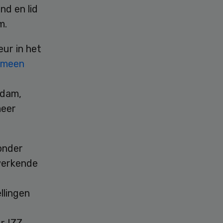
d en lid
m.
ur in het
emeen
rdam,
meer
onder
werkende
llingen