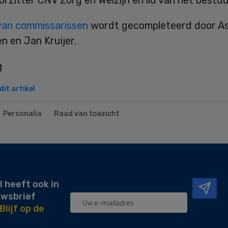
rzitter CNV Zorg en Welzijn en lid van het bestuu
van commissarissen
wordt gecompleteerd door As
n en Jan Kruijer.
it artikel
Personalia
Raad van toezicht
l heeft ook in
uwsbrief
Blijf op de