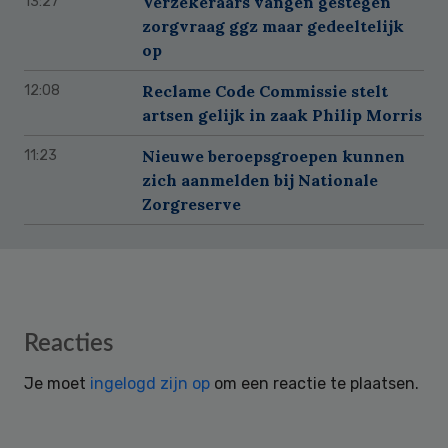
Verzekeraars vangen gestegen
13:27
zorgvraag ggz maar gedeeltelijk
op
Reclame Code Commissie stelt
12:08
artsen gelijk in zaak Philip Morris
Nieuwe beroepsgroepen kunnen
11:23
zich aanmelden bij Nationale
Zorgreserve
Reader
Reacties
Interactions
Je moet
ingelogd zijn op
om een reactie te plaatsen.