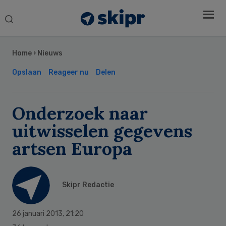
Search
this
Secondary
website
Sidebar
Home
›
Nieuws
Opslaan
Reageer nu
Delen
Onderzoek naar
uitwisselen gegevens
artsen Europa
Skipr Redactie
26 januari 2013
,
21:20