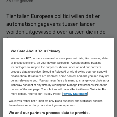
36 keer gelezen
Tientallen Europese politici willen dat er
automatisch gegevens tussen landen
worden uitgewisseld over artsen die in de
fout gaan. Op voorstel van onder anderen
CDA-Kamerlid Pieter Omtzigt gaat de Raad
We Care About Your Privacy
van Europa de komende 2 jaar onderzoeken
We and our
887
partners store and access personal data, like browsing data
hoe dat het beste kan worden geregeld.
or unique identifiers, on your device. Selecting I Accept enables tracking
technologies to support the purposes shown under we and our partners
process data to provide. Selecting Reject All or withdrawing your consent will
Omtzigt wil dat de 47 landen die lid zijn van
disable them. If trackers are disabled, some content and ads you see may not
be as relevant to you. You can resurface this menu to change your choices or
de Raad van Europa verplicht gegevens
withdraw consent at any time by clicking the Manage Preferences link on the
bottom of the webpage. Your choices will have effect within our Website. For
gaan uitwisselen. Daarmee zou voorkomen
more details, refer to our Privacy Policy.
Privacy Statement
moeten worden dat artsen die in het ene
Would you rather not? Then we only place essential and statistical cookies,
these do not record any data about you as a person
land worden geschorst of veroordeeld, in
We and our partners process data to provide:
een ander land weer aan het werk gaan.