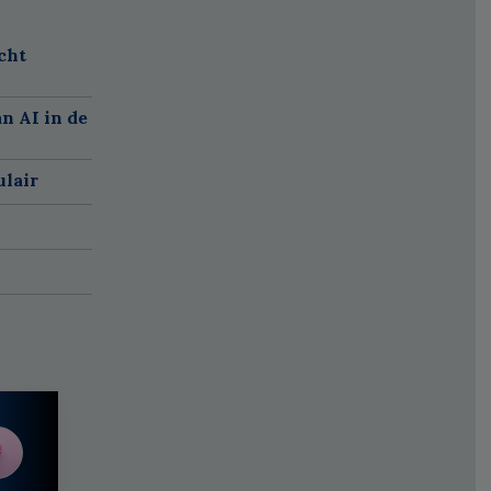
cht
n AI in de
ulair