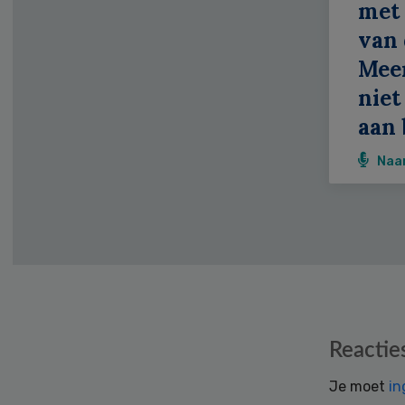
met 
van 
Meer
niet
aan 
Naa
Reader
Reactie
Interactions
Je moet
in