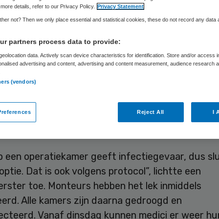
more details, refer to our Privacy Policy.
Privacy Statement
her not? Then we only place essential and statistical cookies, these do not record any data
Skipr Redactie
21 september 2015
,
07:22
25 keer gelezen
r partners process data to provide:
eolocation data. Actively scan device characteristics for identification. Store and/or access 
onalised advertising and content, advertising and content measurement, audience research 
ia Ziekenhuis in Oosterhout heeft maandag van
.
ners (vendors)
kage vier operatiekamers gesloten. De 37 patiënt
rd zouden worden, zijn afgebeld. Het Brabantse
references
Reject All
I 
is heeft excuses aangeboden en het probleem is i
.
p een operatiekamer geeft infectiegevaar, dus sl
optie. Dat is ook volgens protocol”, lichtte een
rster toe. Monteurs hebben het lek inmiddels
eerd. Alle kamers zijn daarna gedroogd en
ecteerd. Vanaf dinsdag kunnen medici er weer hu