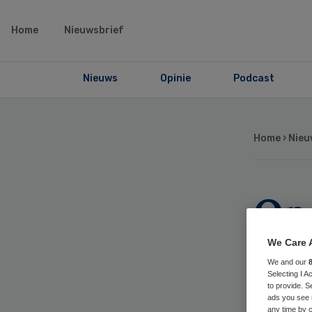
Home
Nieuwsbrief
Nieuws
Opinie
Podcast
Home
›
Nieu
Op
Oo
We Care 
We and our
le
Selecting I 
to provide. S
ads you see 
any time by c