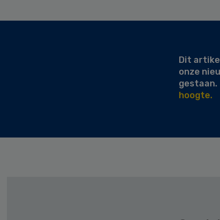
Secondary
Sidebar
Dit artike
onze nie
gestaan.
hoogte.