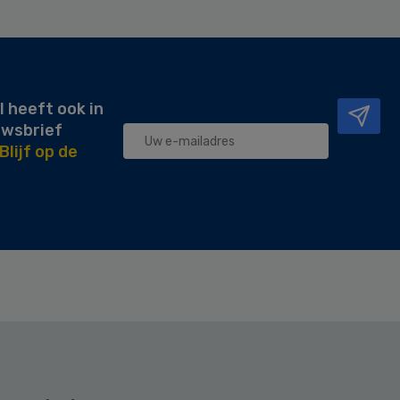
l heeft ook in
uwsbrief
Blijf op de