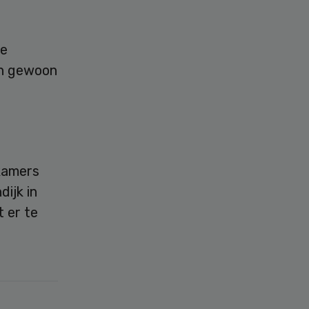
de
ijn gewoon
ekamers
ijk in
 er te