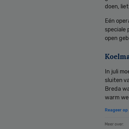
doen, lie
Eén opera
speciale 
open geb
Koelma
In juli m
sluiten v
Breda wa
warm wer
Reageer op d
Meer over: