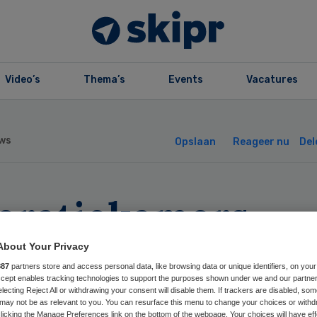
Video’s
Thema’s
Events
Vacatures
ws
Opslaan
Reageer nu
Del
eratiekamers
sterhout dicht d
About Your Privacy
887
partners store and access personal data, like browsing data or unique identifiers, on your
kkage
Accept enables tracking technologies to support the purposes shown under we and our partne
electing Reject All or withdrawing your consent will disable them. If trackers are disabled, so
may not be as relevant to you. You can resurface this menu to change your choices or withd
licking the Manage Preferences link on the bottom of the webpage. Your choices will have eff