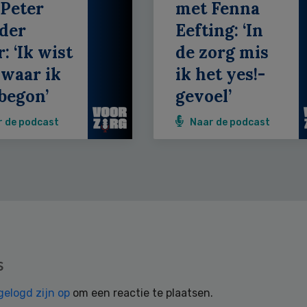
Peter
met Fenna
der
Eefting: ‘In
: ‘Ik wist
de zorg mis
 waar ik
ik het yes!-
begon’
gevoel’
r de podcast
Naar de podcast
s
gelogd zijn op
om een reactie te plaatsen.