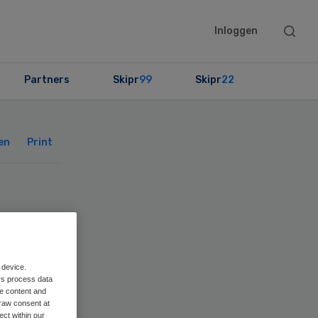
Searc
Inloggen
this
websit
Partners
Skipr
99
Skipr
22
Primary
Sidebar
en
Print
oor
 device.
rs process data
me content and
raw consent at
ect within our