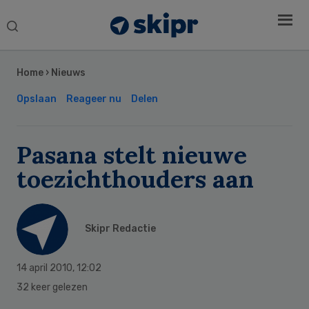
Search
this
Secondary
website
Sidebar
Home
›
Nieuws
Opslaan
Reageer nu
Delen
Pasana stelt nieuwe
toezichthouders aan
Skipr Redactie
14 april 2010
,
12:02
32 keer gelezen