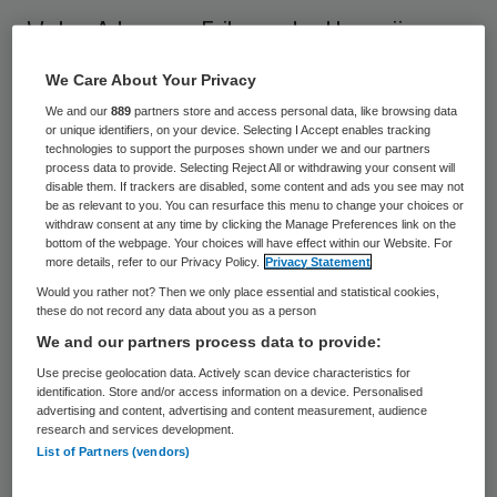
Wytze Adema en Erik van der Haar zijn
toegetreden tot de raad van toezicht van
We Care About Your Privacy
Zorggroep Pasana in Dokkum. Zij volgen
We and our
889
partners store and access personal data, like browsing data
Wieger Beugeling en Otto de Jong op
or unique identifiers, on your device. Selecting I Accept enables tracking
technologies to support the purposes shown under we and our partners
vanwege het aflopen van hun
process data to provide. Selecting Reject All or withdrawing your consent will
disable them. If trackers are disabled, some content and ads you see may not
zittingstermijn.
be as relevant to you. You can resurface this menu to change your choices or
withdraw consent at any time by clicking the Manage Preferences link on the
bottom of the webpage. Your choices will have effect within our Website. For
Portefeuilles
more details, refer to our Privacy Policy.
Privacy Statement
Would you rather not? Then we only place essential and statistical cookies,
these do not record any data about you as a person
Zorggroep Pasana
heeft na aanraden van
We and our partners process data to provide:
de Nederlandse Vereniging
Use precise geolocation data. Actively scan device characteristics for
Toezichthouders in Zorginstellingen (
NVTZ
)
identification. Store and/or access information on a device. Personalised
advertising and content, advertising and content measurement, audience
besloten binnen de raad van toezicht te
research and services development.
List of Partners (vendors)
werken met specifieke portefeuilles. Adema
is verantwoordelijk voor de portefeuille