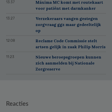
Máxima MC komt met routekaart
13:37
voor patiënt met darmkanker
Verzekeraars vangen gestegen
13:27
zorgvraag ggz maar gedeeltelijk
op
Reclame Code Commissie stelt
12:08
artsen gelijk in zaak Philip Morris
Nieuwe beroepsgroepen kunnen
11:23
zich aanmelden bij Nationale
Zorgreserve
Reader
Reacties
Interactions