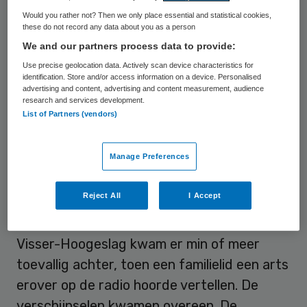
Would you rather not? Then we only place essential and statistical cookies,
paar honderd Nederlanders lijden aan de
these do not record any data about you as a person
ziekte PCD, onder wie haar zoon. Jaren
We and our partners process data to provide:
sleepte ze hem van dokter naar dokter,
Use precise geolocation data. Actively scan device characteristics for
identification. Store and/or access information on a device. Personalised
maar niemand wist wat hij mankeerde. Bij
advertising and content, advertising and content measurement, audience
PCD werken de trilhaartjes niet in
research and services development.
List of Partners (vendors)
bijvoorbeeld de longen, waardoor het
longslijm niet goed wordt schoongehouden
Manage Preferences
en er snel infecties kunnen ontstaan.
Reject All
I Accept
Toeval
Visser-Hoogeslag kwam er min of meer
toevallig achter, toen een familielid een arts
erover op de radio hoorde vertellen. De
verschijnselen kwamen overeen. De