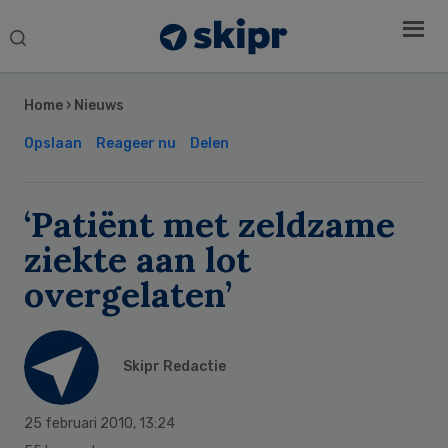
Search
this
Secondary
website
Sidebar
Home
›
Nieuws
Opslaan
Reageer nu
Delen
‘Patiënt met zeldzame
ziekte aan lot
overgelaten’
Skipr Redactie
25 februari 2010
,
13:24