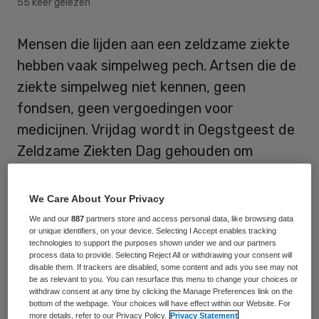
55 keer gelezen
Mensen die lijden aan een zeldzame ziekte
hebben vaak simpelweg pech. Artsen die de
ziekte simpelweg niet kennen, geen
fondsen, geen vergoedingen voor
medicijnen. Vrijdag wordt in Oegstgeest de
Zeldzame Ziekten Dag gehouden om
aandacht te vragen voor de problemen
waar de patiënten tegen aanlopen.
We Care About Your Privacy
We and our
887
partners store and access personal data, like browsing data
or unique identifiers, on your device. Selecting I Accept enables tracking
Geen diagnose
technologies to support the purposes shown under we and our partners
process data to provide. Selecting Reject All or withdrawing your consent will
disable them. If trackers are disabled, some content and ads you see may not
Voorzitter Tiny Visser-Hoogeslag van de
be as relevant to you. You can resurface this menu to change your choices or
withdraw consent at any time by clicking the Manage Preferences link on the
belangengroep PCD (Primaire Ciliaire
bottom of the webpage. Your choices will have effect within our Website. For
Dyskinesie) weet er alles van. Slechts een
more details, refer to our Privacy Policy.
Privacy Statement