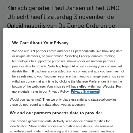
Klinisch geriater Paul Jansen uit het UMC
Utrecht heeft zaterdag 3 november de
Opleidingsprijs van De Jonge Orde en de
LVAG gewonnen. Herbert Stel, opleider
Pathologie in Tergooiziekenhuizen (derde
We Care About Your Privacy
prijs) en Anneke ten Brinke, opleider
We and our
889
partners store and access personal data, like browsing data
or unique identifiers, on your device. Selecting I Accept enables tracking
Longziekten in MC Leeuwarden (tweede
technologies to support the purposes shown under we and our partners
process data to provide. Selecting Reject All or withdrawing your consent will
prijs) waren de andere genomineerden.
disable them. If trackers are disabled, some content and ads you see may not
be as relevant to you. You can resurface this menu to change your choices or
withdraw consent at any time by clicking the Manage Preferences link on the
Jansen wint met zijn verkiezing een
bottom of the webpage. Your choices will have effect within our Website. For
more details, refer to our Privacy Policy.
Privacy Statement
bronzen beeld en een geldbedrag van 7000
Would you rather not? Then we only place essential and statistical cookies,
euro ten behoeve van
these do not record any data about you as a person
opleidingsverbetering. De landelijke
We and our partners process data to provide:
Opleidingsprijs werd dit jaar voor de vierde
Use precise geolocation data. Actively scan device characteristics for
identification. Store and/or access information on a device. Personalised
keer georganiseerd door De Jonge Orde en
advertising and content, advertising and content measurement, audience