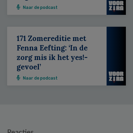
Naar de podcast
171 Zomereditie met
Fenna Eefting: ‘In de
zorg mis ik het yes!-
gevoel’
Naar de podcast
Reader
Reacties