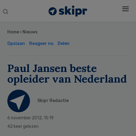
Search
this
Secondary
website
Sidebar
Home
›
Nieuws
Opslaan
Reageer nu
Delen
Paul Jansen beste
opleider van Nederland
Skipr Redactie
6 november 2012
,
15:19
42 keer gelezen