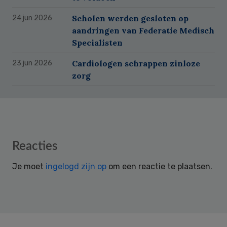
Scholen werden gesloten op
24 jun 2026
aandringen van Federatie Medisch
Specialisten
Cardiologen schrappen zinloze
23 jun 2026
zorg
Reader
Reacties
Interactions
Je moet
ingelogd zijn op
om een reactie te plaatsen.