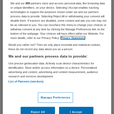
We and our
889
partners store and access personal data, like browsing data
Oud-plastisch chirurg Maas Geesteranus
or unique identifiers, on your device. Selecting I Accept enables tracking
technologies to support the purposes shown under we and our partners
van het Jeroen Bosch Ziekenhuis in Den
process data to provide. Selecting Reject All or withdrawing your consent will
Bosch heeft zich inderdaad door patiënten
disable them. If trackers are disabled, some content and ads you see may not
be as relevant to you. You can resurface this menu to change your choices or
contant laten betalen. Of hij ook heeft
withdraw consent at any time by clicking the Manage Preferences link on the
bottom of the webpage. Your choices will have effect within our Website. For
gefraudeerd, valt echter niet meer te
more details, refer to our Privacy Policy.
Privacy Statement
achterhalen. Dat zei het ziekenhuis
Would you rather not? Then we only place essential and statistical cookies,
these do not record any data about you as a person
donderdag na een onderzoek dat het heeft
We and our partners process data to provide:
laten uitvoeren door het Instituut voor
Use precise geolocation data. Actively scan device characteristics for
Financieel Onderzoek.
identification. Store and/or access information on a device. Personalised
advertising and content, advertising and content measurement, audience
research and services development.
Maas Geesteranus was tot 2001 de enige
List of Partners (vendors)
plastisch chirurg van het
Bosch
Medicentrum
, de voorganger van het
Manage Preferences
huidige Jeroen Bosch Ziekenhuis. In
februari bracht De Telegraaf naar buiten
Reject All
I Accept