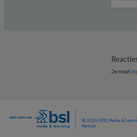
Reader
Reactie
Interactions
Je moet
in
© 2026 | BSL Media & Learn
Nature