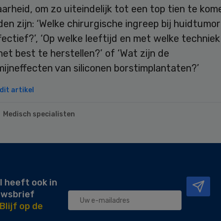
arheid, om zo uiteindelijk tot een top tien te kom
en zijn: ‘Welke chirurgische ingreep bij huidtumor
ectief?’, ‘Op welke leeftijd en met welke techniek
het best te herstellen?’ of ‘Wat zijn de
ijneffecten van siliconen borstimplantaten?’
it artikel
Medisch specialisten
l heeft ook in
uwsbrief
Blijf op de