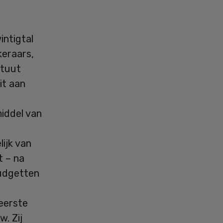
intigtal
keraars,
ituut
it aan
iddel van
ijk van
t – na
budgetten
eerste
. Zij