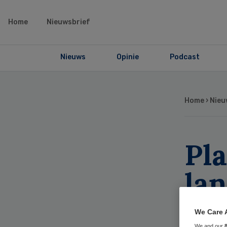
Home
Nieuwsbrief
Nieuws
Opinie
Podcast
Home
›
Nieu
Pla
la
ke
We Care 
We and our