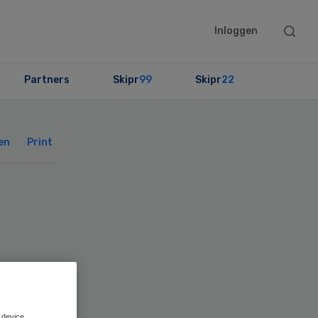
Searc
Inloggen
this
websit
Partners
Skipr
99
Skipr
22
Primary
Sidebar
en
Print
 device.