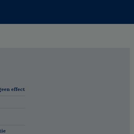
een effect
tie