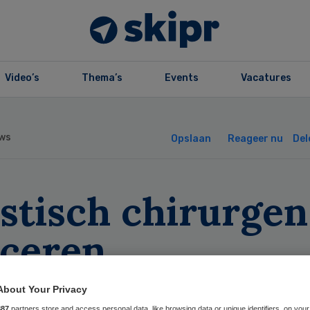
Video’s
Thema’s
Events
Vacatures
ws
Opslaan
Reageer nu
Del
stisch chirurgen
nceren
nnisagenda
About Your Privacy
887
partners store and access personal data, like browsing data or unique identifiers, on your