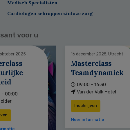
Medisch Specialisten
Cardiologen schrappen zinloze zorg
sant voor u
 oktober 2025
16 december 2025, Utrecht
erclass
Masterclass
urlijke
Teamdynamiek
heid
09:00 - 16:30
Van der Valk Hotel
 - 00:00
older
Inschrijven
jven
Meer informatie
ormatie