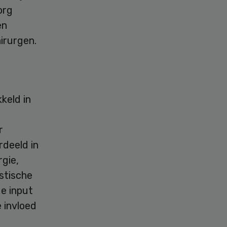
org
en
irurgen.
keld in
r
rdeeld in
rgie,
astische
de input
 invloed