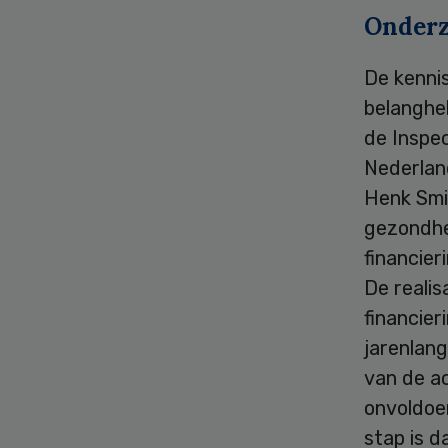
Onderz
De kenni
belanghe
de Inspe
Nederlan
Henk Smi
gezondhe
financier
De realis
financie
jarenlan
van de a
onvoldoe
stap is d