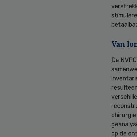
verstrekk
stimulere
betaalbaa
Van lon
De NVPC 
samenwer
inventari
resulteer
verschill
reconstru
chirurgie
geanalyse
op de on