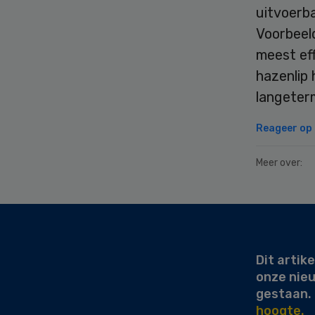
uitvoerba
Voorbeeld
meest eff
hazenlip 
langeterm
Reageer op d
Meer over:
Secondary
Sidebar
Dit artike
onze nie
gestaan.
hoogte.