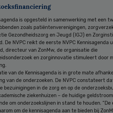
oeksfinanciering
sagenda is opgesteld in samenwerking met een tw
bbenden zoals patiëntenverenigingen, zorgverze
ctie Gezondheidszorg en Jeugd (IGJ) en Zorginst
d. De NVPC reikt de eerste NVPC Kennisagenda u
d, directeur van ZonMw, de organisatie die
idsonderzoek en zorginnovatie stimuleert door m
ing.
atie van de Kennisagenda is in grote mate afhankel
ring van de onderzoeken. De NVPC constateert da
ge bezuinigingen in de zorg en op de onderzoeks
cademische ziekenhuizen – de huidige geldstroom
nde om onderzoekslijnen in stand te houden. “De 
aarom om de kennisagenda aan te bieden bij ZonMw