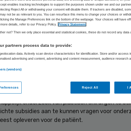
Accept enables tracking technologies to support the purposes shown under we and our partne
electing Reject All or withdrawing your consent will disable them. If trackers are disabled, so
may not be as relevant to you. You can resurface this menu to change your choices or withd
Skipr Redactie
1 november 2019
,
11:00
213 keer gelezen
licking the Manage Preferences link on the bottom of the webpage. Your choices will have eff
more details, refer to our Privacy Policy.
Privacy Statement
her not? Then we only place essential and statistical cookies, these do not record any data
landse Vereniging voor Plastische Chirurgie (NVP
r partners process data to provide:
 op 2 november haar eerste nationale kennisagend
eolocation data. Actively scan device characteristics for identification. Store and/or access 
onalised advertising and content, advertising and content measurement, audience research 
agenderen de plastisch chirurgen de tien meest 
.
en uit het vakgebied waar de komende vijf jaar 
ners (vendors)
t worden gedaan.
references
Reject All
I 
 hoopt met de
kennisagenda
samenwerking in
ppelijk onderzoek van plastisch chirurgen te sti
richte subsidies aan te kunnen vragen voor onde
eest opleveren voor de patiënt.