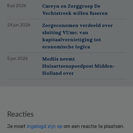
Careyn en Zorggroep De
8 jul 2026
Vechtstreek willen fuseren
Zorgeconomen verdeeld over
24 jun 2026
sluiting VUmc: van
kapitaalvernietiging tot
economische logica
Mediis neemt
5 jun 2026
Huisartsenspoedpost Midden-
Holland over
Reader
Reacties
Interactions
Je moet
ingelogd zijn op
om een reactie te plaatsen.