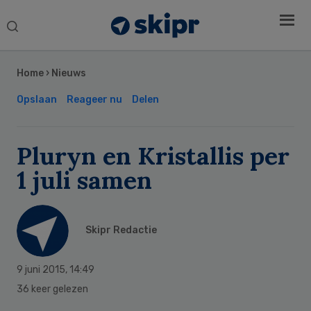
Search
this
Secondary
website
Sidebar
Home
›
Nieuws
Opslaan
Reageer nu
Delen
Pluryn en Kristallis per
1 juli samen
Skipr Redactie
9 juni 2015
,
14:49
36 keer gelezen