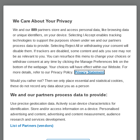
Pluryn neemt Kristallis over vanaf 1 juli.
Pluryn is een zorgaanbieder voor mensen
We Care About Your Privacy
met een beperking of complexe
We and our
889
partners store and access personal data, like browsing data
gedragsproblemen, Kirstallis biedt
or unique identifiers, on your device. Selecting I Accept enables tracking
technologies to support the purposes shown under we and our partners
voortgezet speciaal onderwijs aan voor
process data to provide. Selecting Reject All or withdrawing your consent will
disable them. If trackers are disabled, some content and ads you see may not
jongeren met gedragsproblemen.
be as relevant to you. You can resurface this menu to change your choices or
withdraw consent at any time by clicking the Manage Preferences link on the
bottom of the webpage. Your choices will have effect within our Website. For
Henk van den Broek, directeur regio
more details, refer to our Privacy Policy.
Privacy Statement
Nijmegen van Pluryn, ziet Kristallis als een
Would you rather not? Then we only place essential and statistical cookies,
these do not record any data about you as a person
waardevolle aanvulling op het bestaande
We and our partners process data to provide:
onderwijsaanbod van Pluryn. “De
Use precise geolocation data. Actively scan device characteristics for
Tarcisiusschool in Nijmegen richt zich op
identification. Store and/or access information on a device. Personalised
advertising and content, advertising and content measurement, audience
leerlingen met een licht verstandelijke
research and services development.
handicap. Kristallis is er vooral voor
List of Partners (vendors)
leerlingen met gedragsproblematiek.