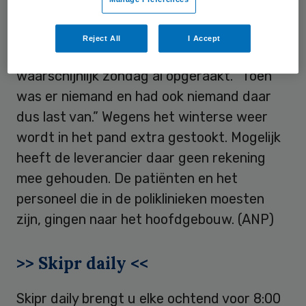
Extra stoken
Reject All
I Accept
Volgens de woordvoerder is het gas
waarschijnlijk zondag al opgeraakt. “Toen
was er niemand en had ook niemand daar
dus last van.” Wegens het winterse weer
wordt in het pand extra gestookt. Mogelijk
heeft de leverancier daar geen rekening
mee gehouden. De patiënten en het
personeel die in de poliklinieken moesten
zijn, gingen naar het hoofdgebouw. (ANP)
>> Skipr daily <<
Skipr daily brengt u elke ochtend voor 8:00