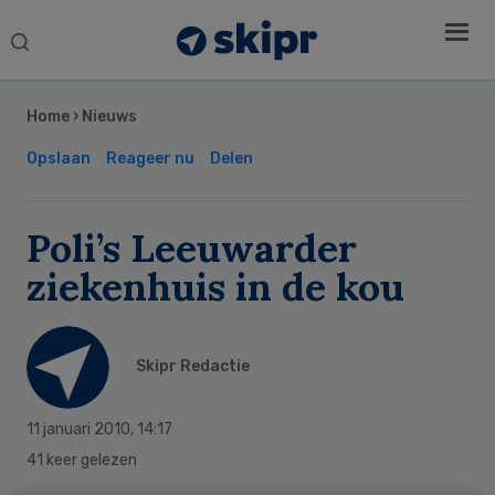
Search
this
Secondary
website
Sidebar
Home
›
Nieuws
Opslaan
Reageer nu
Delen
Poli’s Leeuwarder
ziekenhuis in de kou
Skipr Redactie
11 januari 2010
,
14:17
41 keer gelezen