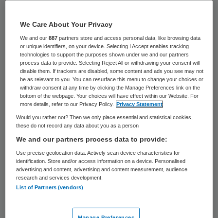
Patiënten en personeel van de poliklinieken
We Care About Your Privacy
van het Medisch Centrum Leeuwarden
We and our
887
partners store and access personal data, like browsing data
(MCL) hebben maandagochtend in de kou
or unique identifiers, on your device. Selecting I Accept enables tracking
gezeten.
technologies to support the purposes shown under we and our partners
process data to provide. Selecting Reject All or withdrawing your consent will
disable them. If trackers are disabled, some content and ads you see may not
be as relevant to you. You can resurface this menu to change your choices or
Gastank leeg
withdraw consent at any time by clicking the Manage Preferences link on the
bottom of the webpage. Your choices will have effect within our Website. For
more details, refer to our Privacy Policy.
Privacy Statement
De klinieken zitten tijdelijk in een bijgebouw
Would you rather not? Then we only place essential and statistical cookies,
in de buurt van het hoofdziekenhuis en
these do not record any data about you as a person
We and our partners process data to provide:
hebben hun eigen kachels. De
Use precise geolocation data. Actively scan device characteristics for
gasleverancier had om onbekende redenen
identification. Store and/or access information on a device. Personalised
de gastank niet gevuld. “En toen was het
advertising and content, advertising and content measurement, audience
research and services development.
daar vanmorgen ineens heel koud”, volgens
List of Partners (vendors)
een woordvoerder van het
MCL
.
Manage Preferences