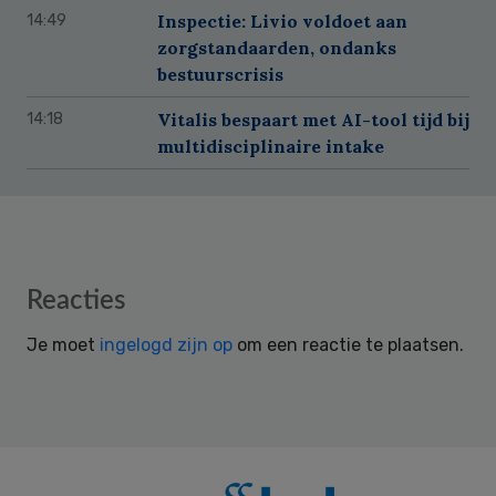
Inspectie: Livio voldoet aan
14:49
zorgstandaarden, ondanks
bestuurscrisis
Vitalis bespaart met AI-tool tijd bij
14:18
multidisciplinaire intake
Reader
Reacties
Interactions
Je moet
ingelogd zijn op
om een reactie te plaatsen.