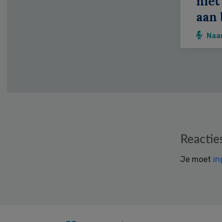
niet
aan 
Naa
Reader
Reactie
Interactions
Je moet
in