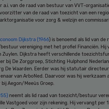
r a.i. van de raad van bestuur van VVT-organisati
j voorzitter van de raad van toezicht van een regi
rktorganisatie voor zorg & welzijn en commissari
econoom Dijkstra (1966
) is benoemd als lid van de
bestuur vereniging met het profiel Financiën. Hij
 Zuylen. Dijkstra heeft verschillende toezichtsfu
er bij De Zorggroep, Stichting Hulphond Nederla
g De Waarden. Eerder was hij statutair directeur
enaar van ArboNed. Daarvoor was hij werkzaam a
r bij Aegon/Meeùs Groep.
955)
neemt als lid raad van toezicht/bestuur vere
lle Vastgoed voor zijn rekening. Hij vervangt per 1