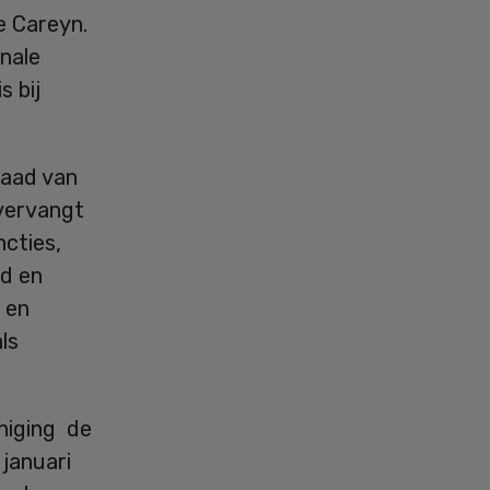
e Careyn.
onale
s bij
 raad van
 vervangt
ncties,
nd en
 en
ls
niging de
 januari