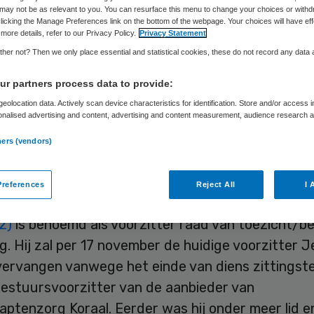
may not be as relevant to you. You can resurface this menu to change your choices or withd
licking the Manage Preferences link on the bottom of the webpage. Your choices will have eff
more details, refer to our Privacy Policy.
Privacy Statement
Skipr Redactie
17 september 2019
,
12:00
157 keer gelezen
her not? Then we only place essential and statistical cookies, these do not record any data
r partners process data to provide:
van toezicht van ouderenzorgaanbieder Pro Sene
eolocation data. Actively scan device characteristics for identification. Store and/or access 
onalised advertising and content, advertising and content measurement, audience research 
nigingsbestuur hebben 11 een nieuwe voorzitter e
.
ners (vendors)
eden benoemd. Radboud Quick. Marc Dijkstra en 
en de rol van respectievelijk voorzitter, lid
references
Reject All
I 
issie financiën en lid auditcommissie vastgoed o
2)
is benoemd als voorzitter raad van toezicht/b
g. Hij zal per 17 november de huidige voorzitter 
vervangen vanwege het einde van diens zittingste
bestuursvoorzitter van de aanbieder van
ptenzorg Koraal. Eerder was hij onder meer lid e