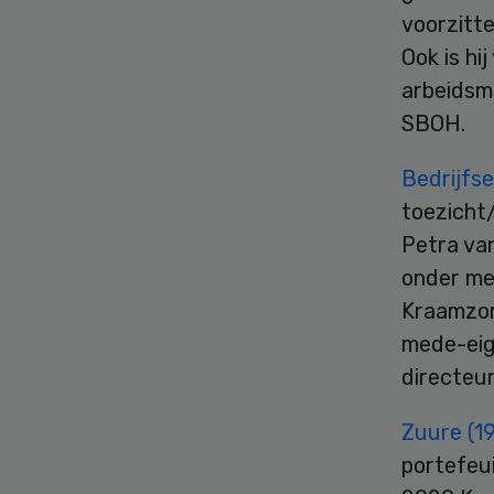
voorzitte
Ook is hi
arbeidsma
SBOH.
Bedrijfs
toezicht/
Petra van
onder me
Kraamzor
mede-eig
directeu
Zuure (1
portefeui