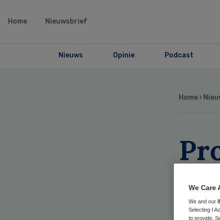
Home
Nieuwsbrief
Nieuws
Opinie
Podcast
Home
›
Nieu
Pr
ve
We Care 
toe
We and our
Selecting I 
to provide. S