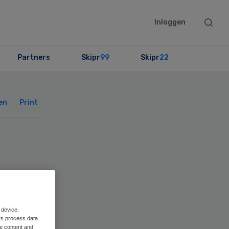
Searc
Inloggen
this
websit
Partners
Skipr
99
Skipr
22
Primary
Sidebar
en
Print
 device.
rs process data
me content and