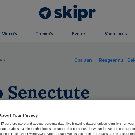
Video’s
Thema’s
Events
Vacatures
ws
Opslaan
Reageer nu
Del
o Senectute
rnieuwt raad van
About Your Privacy
zicht
887
partners store and access personal data, like browsing data or unique identifiers, on your
Accept enables tracking technologies to support the purposes shown under we and our partne
electing Reject All or withdrawing your consent will disable them. If trackers are disabled, so