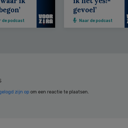
 waar ik
ik het yes!-
begon’
gevoel’
r de podcast
Naar de podcast
s
gelogd zijn op
om een reactie te plaatsen.