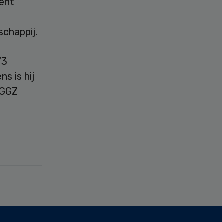
ment
chappij.
73
s is hij
 GGZ