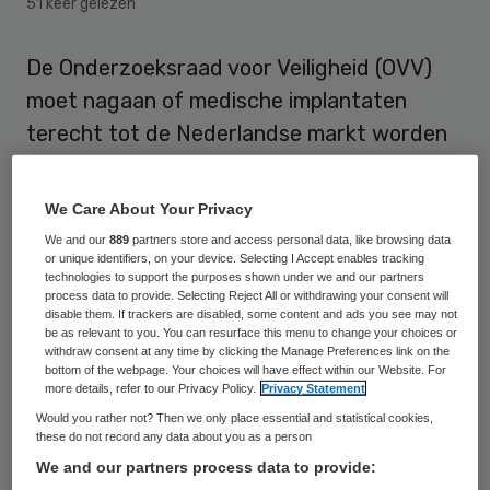
51 keer gelezen
De Onderzoeksraad voor Veiligheid (OVV)
moet nagaan of medische implantaten
terecht tot de Nederlandse markt worden
toegelaten. Dat zal de PvdA voorstellen aan
voorzitter Jeroen Dijsselbloem van deze
We Care About Your Privacy
raad. De partij wil ook dat de OVV
We and our
889
partners store and access personal data, like browsing data
or unique identifiers, on your device. Selecting I Accept enables tracking
onderzoekt of incidenten met de
technologies to support the purposes shown under we and our partners
implantaten, zoals borstprotheses,
process data to provide. Selecting Reject All or withdrawing your consent will
disable them. If trackers are disabled, some content and ads you see may not
kunstheupen en pacemakers, goed worden
be as relevant to you. You can resurface this menu to change your choices or
withdraw consent at any time by clicking the Manage Preferences link on the
geregistreerd.
bottom of the webpage. Your choices will have effect within our Website. For
more details, refer to our Privacy Policy.
Privacy Statement
PvdA-Kamerlid Lilianne Ploumen heeft een
Would you rather not? Then we only place essential and statistical cookies,
these do not record any data about you as a person
bericht in het dagblad Trouw hierover
We and our partners process data to provide:
bevestigd. Zij maakt zich al geruime tijd