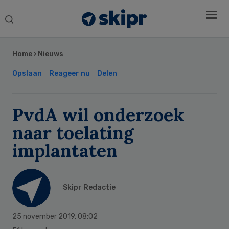
Search
this
Secondary
website
Sidebar
Home
›
Nieuws
Opslaan
Reageer nu
Delen
PvdA wil onderzoek
naar toelating
implantaten
Skipr Redactie
25 november 2019
,
08:02