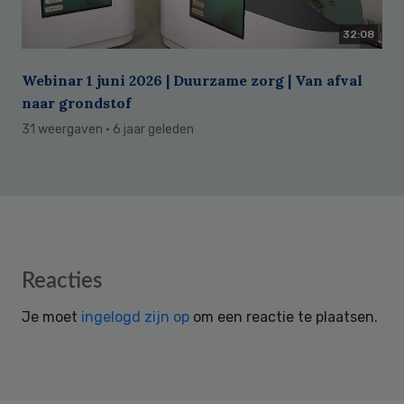
32:08
Webinar 1 juni 2026 | Duurzame zorg | Van afval
naar grondstof
31 weergaven
· 6 jaar geleden
Reader
Reacties
Interactions
Je moet
ingelogd zijn op
om een reactie te plaatsen.