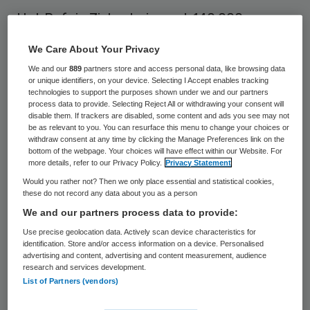
Het Refaja Ziekenhuis gaat 140.000 euro
besparen op gaskosten door een groot deel
We Care About Your Privacy
van de benodigde warmte afnemen van een
We and our
889
partners store and access personal data, like browsing data
boer in Stadskanaal met behulp van een
or unique identifiers, on your device. Selecting I Accept enables tracking
technologies to support the purposes shown under we and our partners
biovergister. Het ziekenhuis gebruikt de
process data to provide. Selecting Reject All or withdrawing your consent will
disable them. If trackers are disabled, some content and ads you see may not
restwarmte van de biogasinstallatie om het
be as relevant to you. You can resurface this menu to change your choices or
withdraw consent at any time by clicking the Manage Preferences link on the
gebouw op te warmen. Dat meldt het
bottom of the webpage. Your choices will have effect within our Website. For
Dagblad van het Noorden.
more details, refer to our Privacy Policy.
Privacy Statement
Would you rather not? Then we only place essential and statistical cookies,
these do not record any data about you as a person
Biovergister
We and our partners process data to provide:
Use precise geolocation data. Actively scan device characteristics for
De Amersfoortse investeerder
Bielevield
identification. Store and/or access information on a device. Personalised
advertising and content, advertising and content measurement, audience
Bio-energie
steekt vier miljoen euro in de
research and services development.
List of Partners (vendors)
bouw van de biovergister. Het
Rijk
subsidieert
het project ook. De warmte die