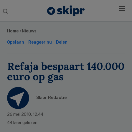
Search
this
Secondary
website
Sidebar
Home
›
Nieuws
Opslaan
Reageer nu
Delen
Refaja bespaart 140.000
euro op gas
Skipr Redactie
26 mei 2010
,
12:44
44 keer gelezen