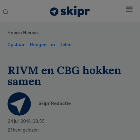
Search
this
Secondary
website
Sidebar
Home
›
Nieuws
Opslaan
Reageer nu
Delen
RIVM en CBG hokken
samen
Skipr Redactie
24 juli 2014
,
08:55
21 keer gelezen