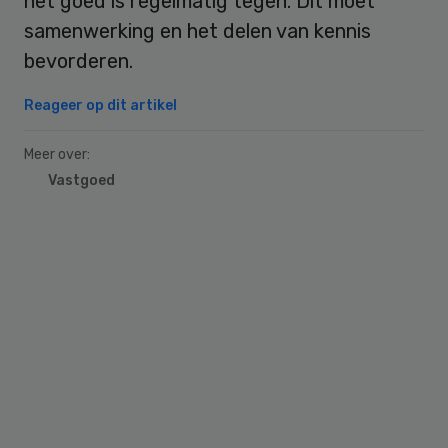
het goed is regelmatig tegen. Dit moet
samenwerking en het delen van kennis
bevorderen.
Reageer op dit artikel
Meer over:
Vastgoed
Primary
Sidebar