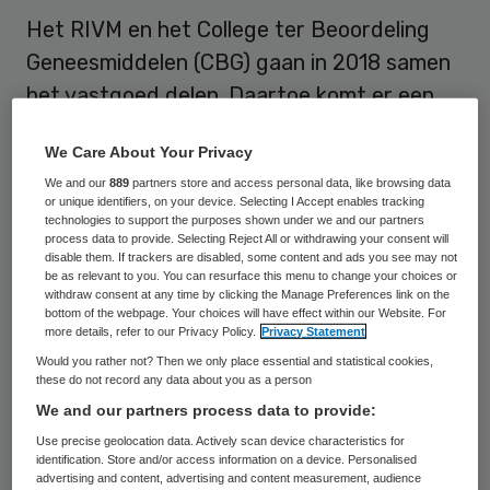
Het RIVM en het College ter Beoordeling
Geneesmiddelen (CBG) gaan in 2018 samen
het vastgoed delen. Daartoe komt er een
nieuw gebouw op het Utrecht Science Park
We Care About Your Privacy
in Utrecht. Het contract voor de
We and our
889
partners store and access personal data, like browsing data
nieuwbouw is gisteren getekend.
or unique identifiers, on your device. Selecting I Accept enables tracking
technologies to support the purposes shown under we and our partners
process data to provide. Selecting Reject All or withdrawing your consent will
Dat
meldt het CBG
op de eigen website.
disable them. If trackers are disabled, some content and ads you see may not
Het pand wordt gebouw door
be as relevant to you. You can resurface this menu to change your choices or
withdraw consent at any time by clicking the Manage Preferences link on the
StruktonHurks
. CBG en RIVM vallen beiden
bottom of the webpage. Your choices will have effect within our Website. For
more details, refer to our Privacy Policy.
Privacy Statement
onder het ministerie van VWS. De overheid
Would you rather not? Then we only place essential and statistical cookies,
huurt het pand voor een periode van 25
these do not record any data about you as a person
jaar. In totaal is daar netto 267 miljoen euro
We and our partners process data to provide:
mee gemoeid.
Use precise geolocation data. Actively scan device characteristics for
identification. Store and/or access information on a device. Personalised
advertising and content, advertising and content measurement, audience