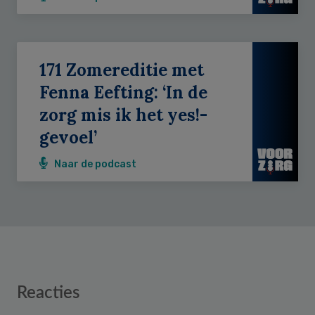
171 Zomereditie met
Fenna Eefting: ‘In de
zorg mis ik het yes!-
gevoel’
Naar de podcast
Reader
Reacties
Interactions