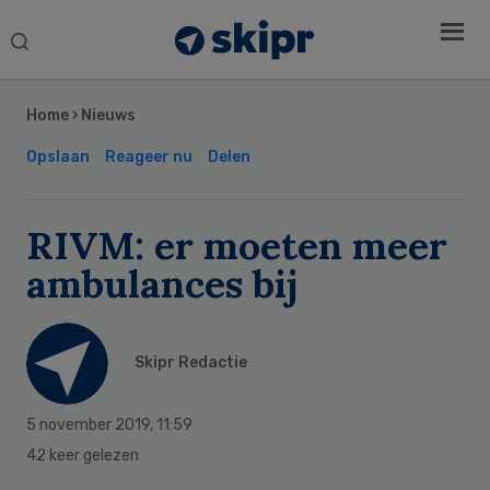
Search
this
Secondary
website
Sidebar
Home
›
Nieuws
Opslaan
Reageer nu
Delen
RIVM: er moeten meer
ambulances bij
Skipr Redactie
5 november 2019
,
11:59
42 keer gelezen