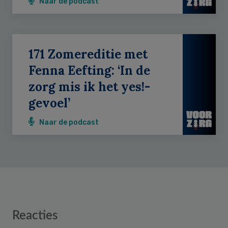
Naar de podcast
171 Zomereditie met
Fenna Eefting: ‘In de
zorg mis ik het yes!-
gevoel’
Naar de podcast
Reader
Reacties
Interactions