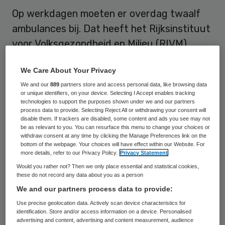
Op werkdagen moeten er overdag twaalf
ambulances bij. Dat heeft het Rijksinstituut
voor Volksgezondheid en Milieu (RIVM)
berekend. Voor deze tijden zijn in totaal 626
We Care About Your Privacy
ambulances. Dat komt door de
We and our
889
partners store and access personal data, like browsing data
bevolkingsgroei, het steeds vaker bellen van
or unique identifiers, on your device. Selecting I Accept enables tracking
het noodnummer 112 en bijvoorbeeld ook
technologies to support the purposes shown under we and our partners
process data to provide. Selecting Reject All or withdrawing your consent will
door huisartsen die meer taken overhevelen
disable them. If trackers are disabled, some content and ads you see may not
be as relevant to you. You can resurface this menu to change your choices or
naar de ambulancediensten.
withdraw consent at any time by clicking the Manage Preferences link on the
bottom of the webpage. Your choices will have effect within our Website. For
more details, refer to our Privacy Policy.
Privacy Statement
Het RIVM ging uit van de ritgegevens over
Would you rather not? Then we only place essential and statistical cookies,
2018. Op werkdagen zijn volgens het
these do not record any data about you as a person
instituut in de avond negen ziekenauto’s
We and our partners process data to provide:
extra nodig. In het weekeinde moeten er op
Use precise geolocation data. Actively scan device characteristics for
identification. Store and/or access information on a device. Personalised
zaterdagen overdag twaalf en op
advertising and content, advertising and content measurement, audience