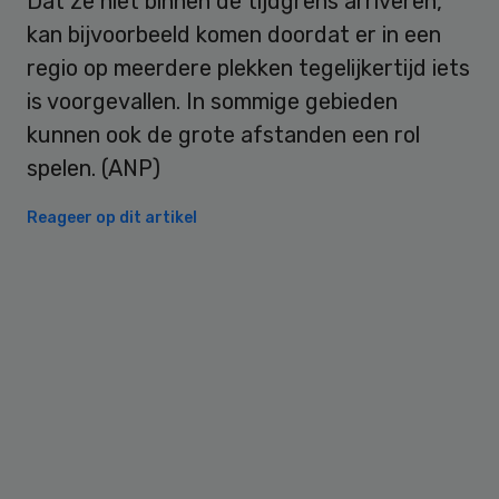
Dat ze niet binnen de tijdgrens arriveren,
kan bijvoorbeeld komen doordat er in een
regio op meerdere plekken tegelijkertijd iets
is voorgevallen. In sommige gebieden
kunnen ook de grote afstanden een rol
spelen. (ANP)
Reageer op dit artikel
Primary
Sidebar