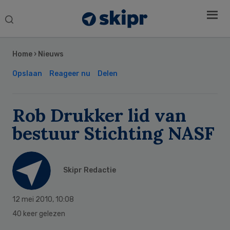
Search
this
Secondary
website
Sidebar
Home
›
Nieuws
Opslaan
Reageer nu
Delen
Rob Drukker lid van
bestuur Stichting NASF
Skipr Redactie
12 mei 2010
,
10:08
40 keer gelezen