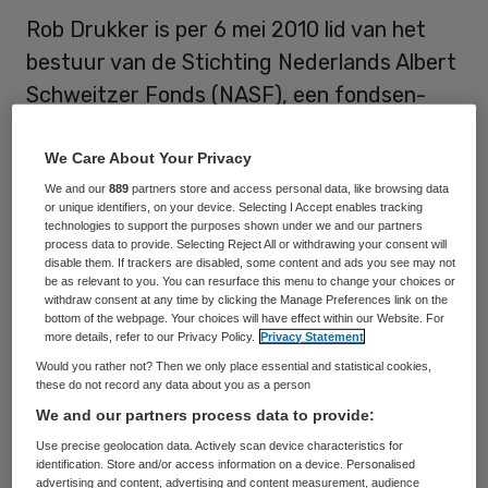
Rob Drukker is per 6 mei 2010 lid van het
bestuur van de Stichting Nederlands Albert
Schweitzer Fonds (NASF), een fondsen-
wervende organisatie die gelden
beschikbaar stelt voor kleinschalige
We Care About Your Privacy
gezondheidsprojecten in
We and our
889
partners store and access personal data, like browsing data
or unique identifiers, on your device. Selecting I Accept enables tracking
ontwikkelingslanden. Drukker gaat zich
technologies to support the purposes shown under we and our partners
process data to provide. Selecting Reject All or withdrawing your consent will
vooral bezighouden met de portefeuille
disable them. If trackers are disabled, some content and ads you see may not
be as relevant to you. You can resurface this menu to change your choices or
communicatie en fondsenwerving.
withdraw consent at any time by clicking the Manage Preferences link on the
bottom of the webpage. Your choices will have effect within our Website. For
more details, refer to our Privacy Policy.
Privacy Statement
Loopbaan Drukker
Would you rather not? Then we only place essential and statistical cookies,
these do not record any data about you as a person
Drukker
, in het dagelijks leven directeur van
We and our partners process data to provide:
WoonEnergie, het energie-inkoopcollectief
Use precise geolocation data. Actively scan device characteristics for
identification. Store and/or access information on a device. Personalised
voor corporaties en zorginstellingen, is
advertising and content, advertising and content measurement, audience