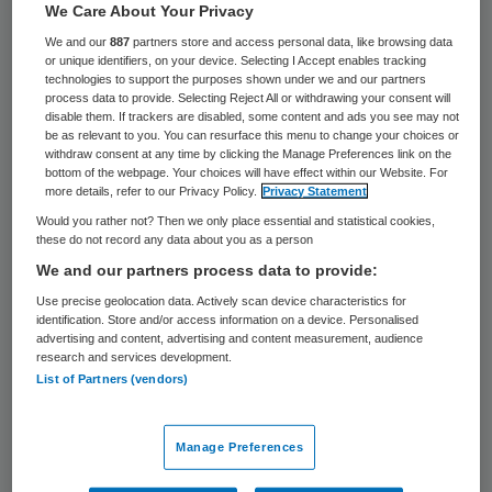
42 keer gelezen
We Care About Your Privacy
We and our
887
partners store and access personal data, like browsing data
or unique identifiers, on your device. Selecting I Accept enables tracking
Rob van Damme is per 1 februari 2014
technologies to support the purposes shown under we and our partners
benoemd tot directeur van het
process data to provide. Selecting Reject All or withdrawing your consent will
disable them. If trackers are disabled, some content and ads you see may not
bedrijfsonderdeel Kwaliteit & Innovatie van
be as relevant to you. You can resurface this menu to change your choices or
withdraw consent at any time by clicking the Manage Preferences link on the
zorgverzekeraar Coöperatie VGZ. Hieronder
bottom of the webpage. Your choices will have effect within our Website. For
more details, refer to our Privacy Policy.
Privacy Statement
vallen de afdelingen Medisch Advies, Beleid
Would you rather not? Then we only place essential and statistical cookies,
en Klant&Zorgmarkt en Zorgvernieuwing.
these do not record any data about you as a person
We and our partners process data to provide:
Van Damme was tot eind 2013 directielid bij
Use precise geolocation data. Actively scan device characteristics for
de
Diabetesvereniging Nederland
. Hij heeft
identification. Store and/or access information on a device. Personalised
advertising and content, advertising and content measurement, audience
ruim twintig jaar ervaring in de
research and services development.
List of Partners (vendors)
gezondheidszorg: eerst als praktiserend
huisarts, later in diverse (directie-)functies
bij onder meer Amicon Zorgverzekeringen,
Manage Preferences
Medisch Spectrum Twente, Julius